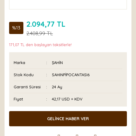
2.094,77 TL
%13
2.408,99 TL
171,07 TL den başlayan taksitlerle!
Marka
ŞAHİN
Stok Kodu
SAHINPİPOCANTASI6
Garanti Süresi
24 Ay
Fiyat
42,17 USD + KDV
GELİNCE HABER VER