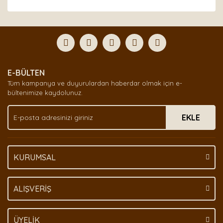
Bu ürünün fiyat bilgisi, resim, ürün açıklamalarında ve
diğer konularda yetersiz gördüğünüz noktaları öneri
Bu ürüne ilk yorumu siz yapın!
formunu kullanarak tarafımıza iletebilirsiniz.
Görüş ve önerileriniz için teşekkür ederiz.
Yorum Yaz
Ürün resmi kalitesiz, bozuk veya görüntülenemiyor.
E-BÜLTEN
Ürün açıklamasında eksik bilgiler bulunuyor.
Tüm kampanya ve duyurulardan haberdar olmak için e-
Ürün bilgilerinde hatalar bulunuyor.
bültenimize kaydolunuz.
Ürün fiyatı diğer sitelerden daha pahalı.
EKLE
Bu ürüne benzer farklı alternatifler olmalı.
KURUMSAL
Gönder
ALIŞVERİŞ
ÜYELİK