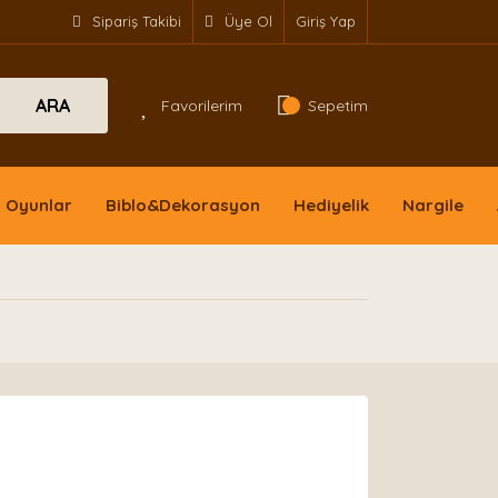
Sipariş Takibi
Üye Ol
Giriş Yap
ARA
Favorilerim
Sepetim
Oyunlar
Biblo&Dekorasyon
Hediyelik
Nargile