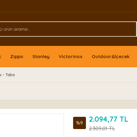
k
Zippo
Stanley
Victorinox
Outdoor&İçecek
ı - Taba
2.094,77 TL
%9
2.309,01 TL