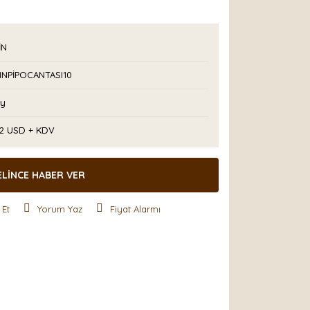
İN
INPİPOCANTASI10
Ay
42 USD + KDV
ELİNCE HABER VER
 Et
Yorum Yaz
Fiyat Alarmı