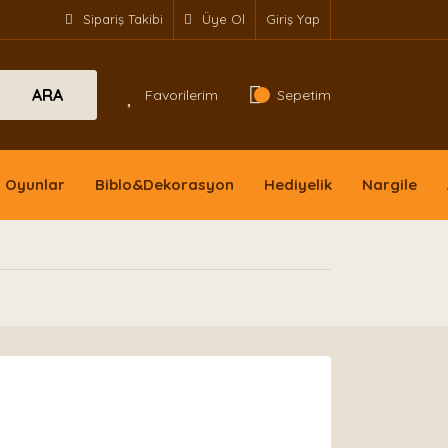
Sipariş Takibi
Üye Ol
Giriş Yap
ARA
Favorilerim
Sepetim
Oyunlar
Biblo&Dekorasyon
Hediyelik
Nargile