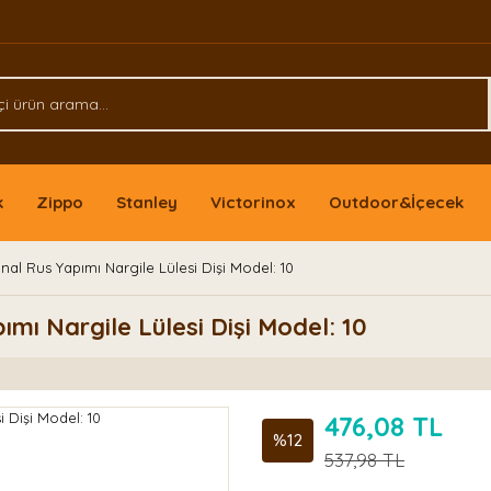
k
Zippo
Stanley
Victorinox
Outdoor&İçecek
al Rus Yapımı Nargile Lülesi Dişi Model: 10
mı Nargile Lülesi Dişi Model: 10
476,08 TL
%12
537,98 TL