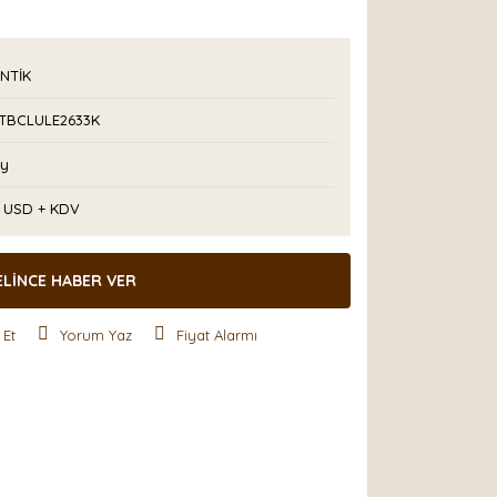
NTİK
TBCLULE2633K
Ay
2 USD + KDV
ELİNCE HABER VER
 Et
Yorum Yaz
Fiyat Alarmı