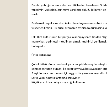
Bambu çubuğu, odun tozları ve bitkilerden hazırlanan Golden
titreşimini yükseltip, arınmaya yardımcı olduğu biliniyor. En iy
sarılır.
En önemli duyularımızdan koku alma duyumuzun ruhsal durum, k
yükseltebilirsiniz.
Bu güzel aromanın evinizi doldurmasına ve h
Eski Hint kültürünün bir parçası olan Vijayshree Golden Nag
maneviyatı derinleştirmek, ilham almak, rutininizi yenilemek
bolluğudur.
Ürün Kullanımı
Çubuk tütsünün ucunu hafif yanacak şekilde ateş ile tutuştu
sönmeden tüten dumanı ile koku yaymaya başlayacaktır. Tüts
Ateşinin zarar vermemesi için uygun bir yere yan veya dik o
Serin ve Rutubetsiz ortamda saklayınız.
Küçük çocukların ulaşamayacağı kullanınız.
Bu ürünün fiyat bilgisi, resim, ürün açıklamaları