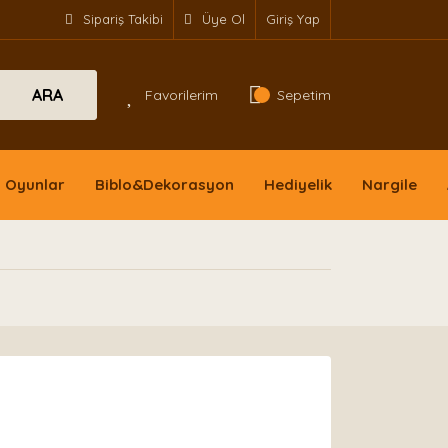
Sipariş Takibi
Üye Ol
Giriş Yap
ARA
Favorilerim
Sepetim
Oyunlar
Biblo&Dekorasyon
Hediyelik
Nargile