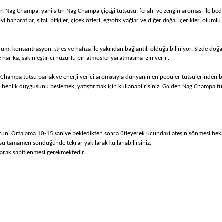
 Nag Champa, yani altın Nag Champa çiçeği tütsüsü, ferah ve zengin aroması ile bede
i baharatlar, şifalı bitkiler, çiçek özleri, egzotik yağlar ve diğer doğal içerikler, oluml
onsantrasyon, stres ve hafıza ile yakından bağlantılı olduğu biliniyor. Sizde doğal tü
arika, sakinleştirici huzurlu bir atmosfer yaratmasına izin verin.
 Champa tütsü parlak ve enerji verici aromasıyla dünyanın en popüler tütsülerinden b
, benlik duygusunu beslemek, yatıştırmak için kullanabilrisiniz. Golden Nag Champa tü
run. Ortalama 10-15 saniye bekledikten sonra üfleyerek ucundaki ateşin sönmesi bekle
ü tamamen söndüğünde tekrar yakılarak kullanabilirsiniz.
larak sabitlenmesi gerekmektedir.
nda ve diğer konularda yetersiz gördüğünüz noktaları öneri formunu kullan