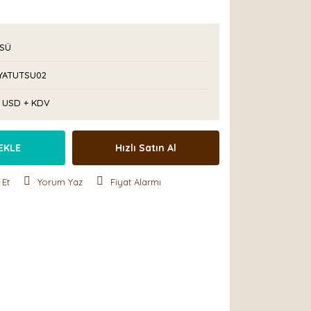
SÜ
YATUTSU02
5 USD + KDV
EKLE
Hızlı Satın Al
 Et
Yorum Yaz
Fiyat Alarmı