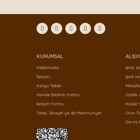
Görüş ve önerileriniz için teşekkür ederiz.
Ürün resmi kalitesiz, bozuk veya görüntülenemiyor
Ürün açıklamasında eksik bilgiler bulunuyor.
Ürün bilgilerinde hatalar bulunuyor.
Ürün fiyatı diğer sitelerden daha pahalı.
Bu ürüne benzer farklı alternatifler olmalı.
KURUMSAL
ALIŞV
Hakkımızda
İptal, İ
İletişim
İptal ve
Kargo Takibi
Mesafel
Havale Bildirim Formu
Gizlilik
İletişim Formu
Kişisel 
Talep, Şikayet ya da Memnuniyet
Ürün T
Servis