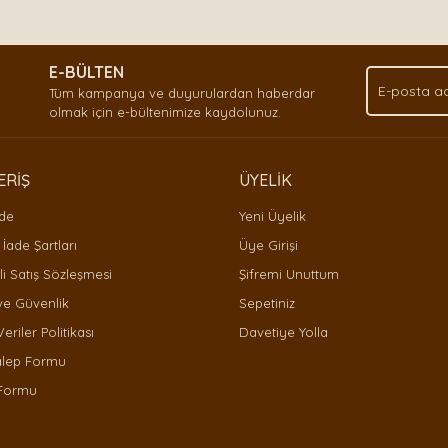
Bu ürüne ilk yorumu siz yapın!
.
E-BÜLTEN
Yorum Yaz
Tüm kampanya ve duyurulardan haberdar
olmak için e-bültenimize kaydolunuz.
ERİŞ
ÜYELİK
ade
Yeni Üyelik
 İade Şartları
Üye Girişi
i Satış Sözleşmesi
Şifremi Unuttum
 ve Güvenlik
Sepetiniz
Gönder
Veriler Politikası
Davetiye Yolla
alep Formu
 Formu