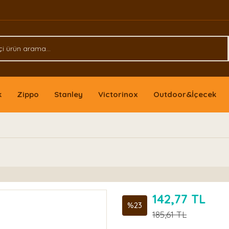
k
Zippo
Stanley
Victorinox
Outdoor&İçecek
142,77 TL
%23
185,61 TL