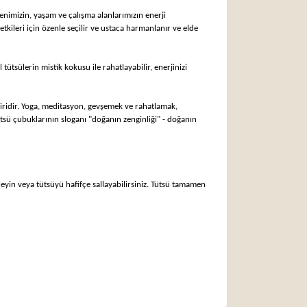
nimizin, yaşam ve çalışma alanlarımızın enerji
u etkileri için özenle seçilir ve ustaca harmanlanır ve elde
tsülerin mistik kokusu ile rahatlayabilir, enerjinizi
iridir. Yoga, meditasyon, gevşemek ve rahatlamak,
tsü çubuklarının sloganı "doğanın zenginliği" - doğanın
yin veya tütsüyü hafifçe sallayabilirsiniz. Tütsü tamamen
arak tarafımıza iletebilirsiniz.