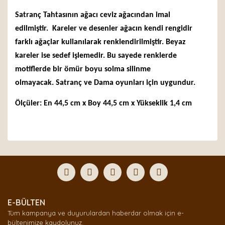
Satranç Tahtasının ağacı ceviz ağacından imal
edilmiştir. Kareler ve desenler ağacın kendi rengidir
farklı ağaçlar kullanılarak renklendirilmiştir. Beyaz
kareler ise sedef işlemedir. Bu sayede renklerde
motiflerde bir ömür boyu solma silinme
olmayacak. Satranç ve Dama oyunları için uygundur.
Ölçüler: En 44,5 cm x Boy 44,5 cm x Yükseklik 1,4 cm
Bu ürünün fiyat bilgisi, resim, ürün açıklamalarında ve
diğer konularda yetersiz gördüğünüz noktaları öneri
Bu ürüne ilk yorumu siz yapın!
formunu kullanarak tarafımıza iletebilirsiniz.
Görüş ve önerileriniz için teşekkür ederiz.
Yorum Yaz
Ürün resmi kalitesiz, bozuk veya görüntülenemiyor.
E-BÜLTEN
Ürün açıklamasında eksik bilgiler bulunuyor.
Tüm kampanya ve duyurulardan haberdar olmak için e-
Ürün bilgilerinde hatalar bulunuyor.
bültenimize kaydolunuz.