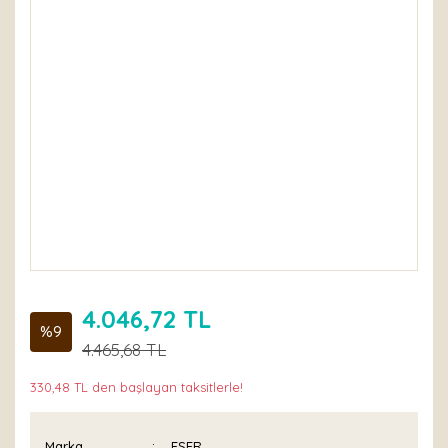
4.046,72 TL
%9
4.465,68 TL
330,48 TL den başlayan taksitlerle!
Marka
ESER