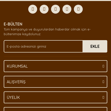
formunu kullanarak tarafımıza iletebilirsiniz.
Görüş ve önerileriniz için teşekkür ederiz.
Yorum Yaz
Ürün resmi kalitesiz, bozuk veya görüntülenemiyor.
E-BÜLTEN
Ürün açıklamasında eksik bilgiler bulunuyor.
Tüm kampanya ve duyurulardan haberdar olmak için e-
Ürün bilgilerinde hatalar bulunuyor.
bültenimize kaydolunuz.
Ürün fiyatı diğer sitelerden daha pahalı.
EKLE
Bu ürüne benzer farklı alternatifler olmalı.
KURUMSAL
Gönder
ALIŞVERİŞ
ÜYELİK