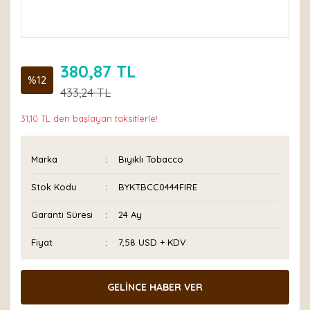
380,87 TL
%12
433,24 TL
31,10 TL den başlayan taksitlerle!
Marka
Bıyıklı Tobacco
Stok Kodu
BYKTBCC0444FIRE
Garanti Süresi
24 Ay
Fiyat
7,58 USD + KDV
GELİNCE HABER VER