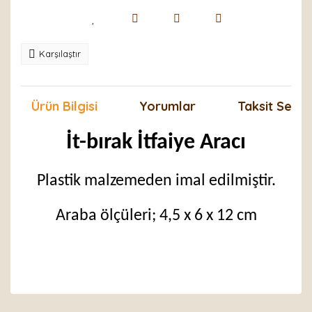
Karşılaştır
Ürün Bilgisi
Yorumlar
Taksit Seçen
İt-bırak İtfaiye Aracı
Plastik malzemeden imal edilmiştir.
Araba ölçüleri; 4,5 x 6 x 12 cm
Bu ürünün fiyat bilgisi, resim, ürün açıklamalarında ve
diğer konularda yetersiz gördüğünüz noktaları öneri
Bu ürüne ilk yorumu siz yapın!