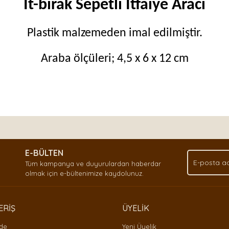
İt-bırak Sepetli İtfaiye Aracı
Plastik malzemeden imal edilmiştir.
Araba ölçüleri; 4,5 x 6 x 12 cm
nda ve diğer konularda yetersiz gördüğünüz noktaları öneri formunu kullan
Bu ürüne ilk yorumu siz yapın!
.
E-BÜLTEN
Yorum Yaz
Tüm kampanya ve duyurulardan haberdar
olmak için e-bültenimize kaydolunuz.
ERİŞ
ÜYELİK
ade
Yeni Üyelik