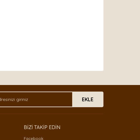
arak tarafımıza iletebilirsiniz.
EKLE
BİZİ TAKİP EDİN
Facebook