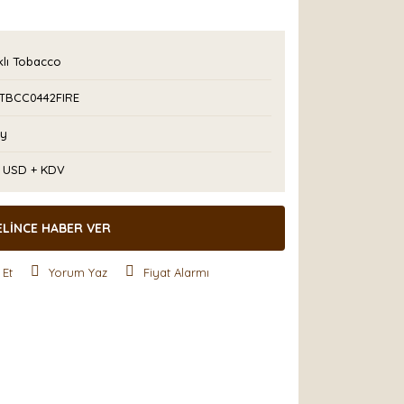
klı Tobacco
TBCC0442FIRE
Ay
8 USD + KDV
ELİNCE HABER VER
 Et
Yorum Yaz
Fiyat Alarmı