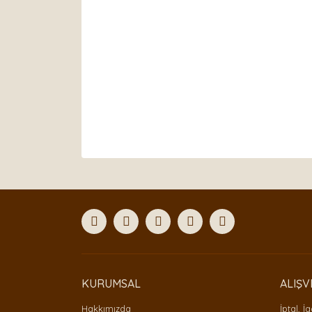
Bu ürünün fiyat bilgisi, resim, ürün açıklamaları
Görüş ve önerileriniz için teşekkür ederiz.
Ürün resmi kalitesiz, bozuk veya görüntülenemiyor
Ürün açıklamasında eksik bilgiler bulunuyor.
Ürün bilgilerinde hatalar bulunuyor.
Ürün fiyatı diğer sitelerden daha pahalı.
Bu ürüne benzer farklı alternatifler olmalı.
KURUMSAL
ALIŞV
Hakkımızda
İptal, İ