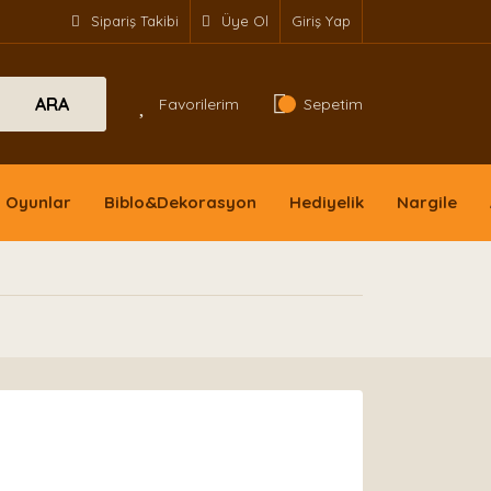
Sipariş Takibi
Üye Ol
Giriş Yap
ARA
Favorilerim
Sepetim
Oyunlar
Biblo&Dekorasyon
Hediyelik
Nargile