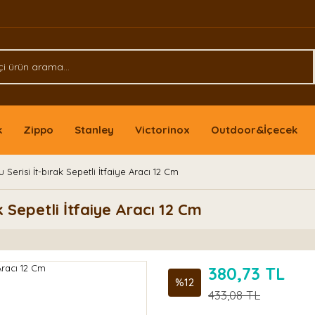
k
Zippo
Stanley
Victorinox
Outdoor&İçecek
Serisi İt-bırak Sepetli İtfaiye Aracı 12 Cm
k Sepetli İtfaiye Aracı 12 Cm
380,73 TL
%12
433,08 TL