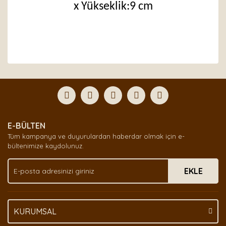
x Yükseklik:9 cm
Bu ürünün fiyat bilgisi, resim, ürün açıklamalarında ve
diğer konularda yetersiz gördüğünüz noktaları öneri
Bu ürüne ilk yorumu siz yapın!
formunu kullanarak tarafımıza iletebilirsiniz.
Görüş ve önerileriniz için teşekkür ederiz.
Yorum Yaz
Ürün resmi kalitesiz, bozuk veya görüntülenemiyor.
E-BÜLTEN
Ürün açıklamasında eksik bilgiler bulunuyor.
Tüm kampanya ve duyurulardan haberdar olmak için e-
Ürün bilgilerinde hatalar bulunuyor.
bültenimize kaydolunuz.
Ürün fiyatı diğer sitelerden daha pahalı.
EKLE
Bu ürüne benzer farklı alternatifler olmalı.
KURUMSAL