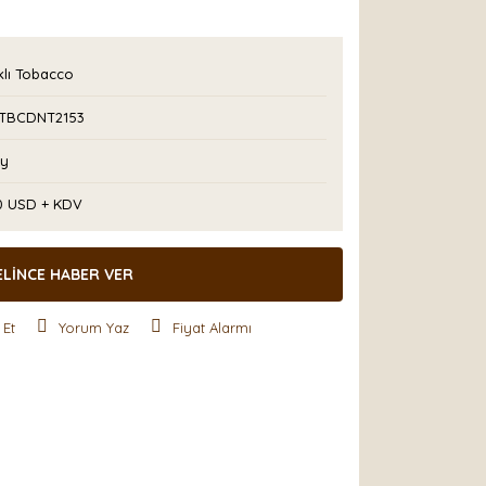
klı Tobacco
TBCDNT2153
Ay
50 USD + KDV
ELİNCE HABER VER
 Et
Yorum Yaz
Fiyat Alarmı