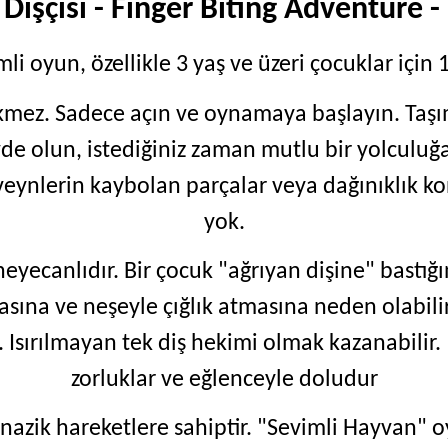
Dişçisi - Finger Biting Adventure
mli oyun, özellikle 3 yaş ve üzeri çocuklar için
ez. Sadece açın ve oynamaya başlayın. Taşıma
evde olun, istediğiniz zaman mutlu bir yolculuğ
eveynlerin kaybolan parçalar veya dağınıklık 
yok.
eyecanlıdır. Bir çocuk "ağrıyan dişine" bastığ
asına ve neşeyle çığlık atmasına neden olabilir
. Isırılmayan tek diş hekimi olmak kazanabilir.
zorluklar ve eğlenceyle doludur
azik hareketlere sahiptir. "Sevimli Hayvan" o