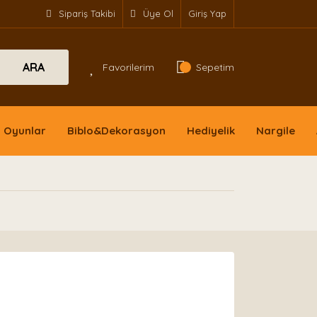
Sipariş Takibi
Üye Ol
Giriş Yap
ARA
Favorilerim
Sepetim
Oyunlar
Biblo&Dekorasyon
Hediyelik
Nargile