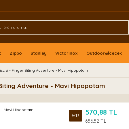
k
Zippo
Stanley
Victorinox
Outdoor&İçecek
şçisi - Finger Biting Adventure - Mavi Hipopotam
r Biting Adventure - Mavi Hipopotam
570,88 TL
%13
656,52 TL