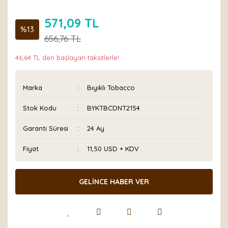
571,09 TL
%13
656,76 TL
46,64 TL den başlayan taksitlerle!
Marka
Bıyıklı Tobacco
Stok Kodu
BYKTBCDNT2154
Garanti Süresi
24 Ay
Fiyat
11,50 USD + KDV
GELİNCE HABER VER