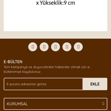
x Yükseklik:9 cm
Bu ürünün fiyat bilgisi, resim, ürün açıklamalarında ve
diğer konularda yetersiz gördüğünüz noktaları öneri
Bu ürüne ilk yorumu siz yapın!
formunu kullanarak tarafımıza iletebilirsiniz.
Görüş ve önerileriniz için teşekkür ederiz.
Yorum Yaz
Ürün resmi kalitesiz, bozuk veya görüntülenemiyor.
E-BÜLTEN
Ürün açıklamasında eksik bilgiler bulunuyor.
Tüm kampanya ve duyurulardan haberdar olmak için e-
Ürün bilgilerinde hatalar bulunuyor.
bültenimize kaydolunuz.
Ürün fiyatı diğer sitelerden daha pahalı.
EKLE
Bu ürüne benzer farklı alternatifler olmalı.
KURUMSAL