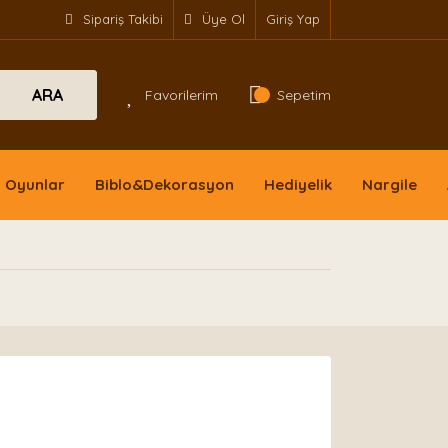
Sipariş Takibi
Üye Ol
Giriş Yap
ARA
Favorilerim
Sepetim
Oyunlar
Biblo&Dekorasyon
Hediyelik
Nargile