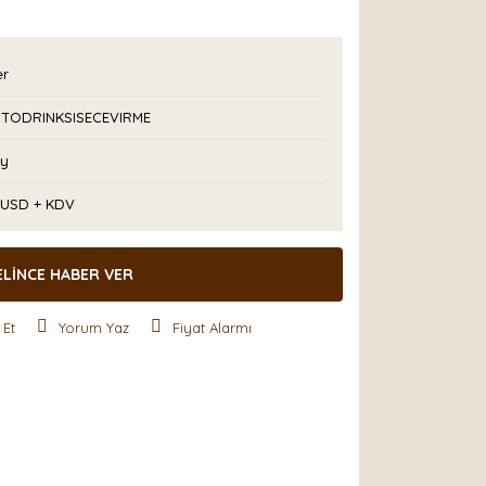
er
NTODRINKSISECEVIRME
Ay
7 USD + KDV
ELİNCE HABER VER
 Et
Yorum Yaz
Fiyat Alarmı