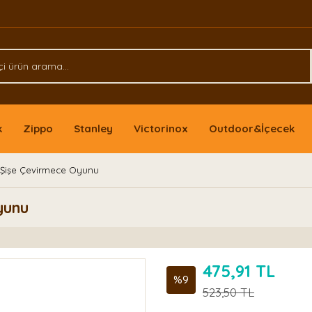
k
Zippo
Stanley
Victorinox
Outdoor&İçecek
k Şişe Çevirmece Oyunu
yunu
475,91 TL
%9
523,50 TL