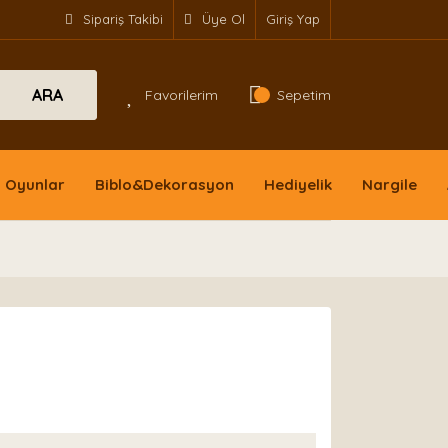
Sipariş Takibi
Üye Ol
Giriş Yap
ARA
Favorilerim
Sepetim
Oyunlar
Biblo&Dekorasyon
Hediyelik
Nargile