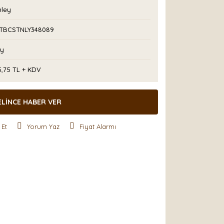
nley
TBCSTNLY348089
Ay
5,75 TL + KDV
ELİNCE HABER VER
 Et
Yorum Yaz
Fiyat Alarmı