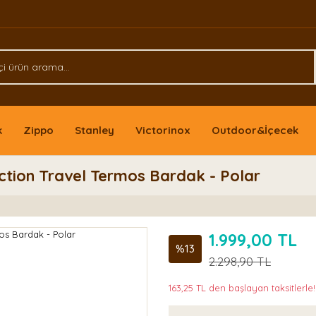
k
Zippo
Stanley
Victorinox
Outdoor&İçecek
Action Travel Termos Bardak - Polar
1.999,00 TL
%13
2.298,90 TL
163,25 TL den başlayan taksitlerle!