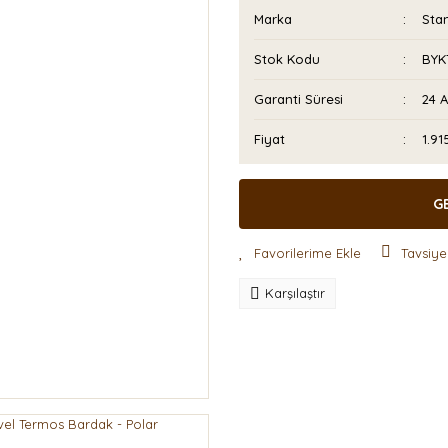
Marka
Sta
Stok Kodu
BYK
Garanti Süresi
24 
Fiyat
1.91
G
Tavsiye
Karşılaştır