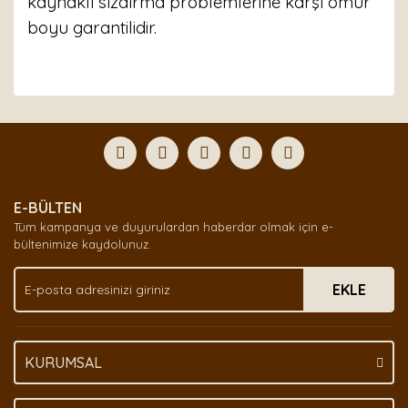
kaynaklı sızdırma problemlerine karşı ömür
boyu garantilidir.
Bu ürünün fiyat bilgisi, resim, ürün açıklamalarında ve
diğer konularda yetersiz gördüğünüz noktaları öneri
Bu ürüne ilk yorumu siz yapın!
formunu kullanarak tarafımıza iletebilirsiniz.
Görüş ve önerileriniz için teşekkür ederiz.
Yorum Yaz
Ürün resmi kalitesiz, bozuk veya görüntülenemiyor.
E-BÜLTEN
Ürün açıklamasında eksik bilgiler bulunuyor.
Tüm kampanya ve duyurulardan haberdar olmak için e-
Ürün bilgilerinde hatalar bulunuyor.
bültenimize kaydolunuz.
Ürün fiyatı diğer sitelerden daha pahalı.
EKLE
Bu ürüne benzer farklı alternatifler olmalı.
KURUMSAL