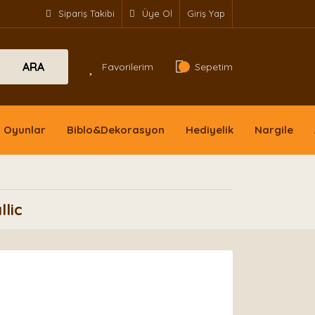
Sipariş Takibi
Üye Ol
Giriş Yap
ARA
Favorilerim
Sepetim
Oyunlar
Biblo&Dekorasyon
Hediyelik
Nargile
lic