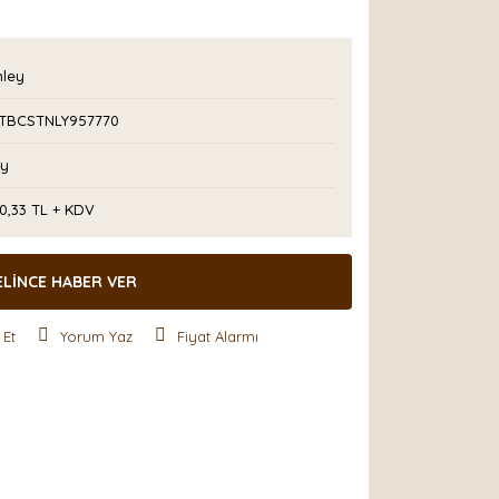
nley
TBCSTNLY957770
Ay
0,33 TL + KDV
ELİNCE HABER VER
 Et
Yorum Yaz
Fiyat Alarmı