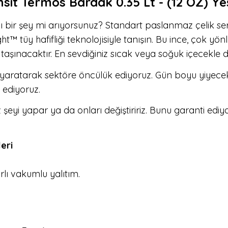
sit Termos Bardak 0.35 Lt - (12 OZ) Yeş
ı bir şey mi arıyorsunuz? Standart paslanmaz çelik ser
t™ tüy hafifliği teknolojisiyle tanışın. Bu ince, çok yön
aşınacaktır. En sevdiğiniz sıcak veya soğuk içecekle d
 yaratarak sektöre öncülük ediyoruz. Gün boyu yiyecek 
ediyoruz.
şeyi yapar ya da onları değiştiririz. Bunu garanti ediy
eri
rlı vakumlu yalıtım.