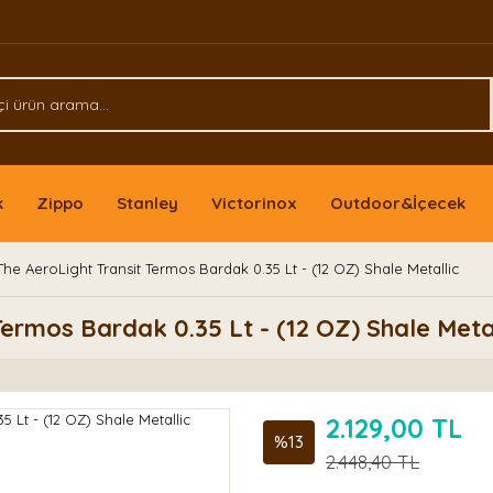
k
Zippo
Stanley
Victorinox
Outdoor&İçecek
The AeroLight Transit Termos Bardak 0.35 Lt - (12 OZ) Shale Metallic
ermos Bardak 0.35 Lt - (12 OZ) Shale Metal
2.129,00 TL
%13
2.448,40 TL