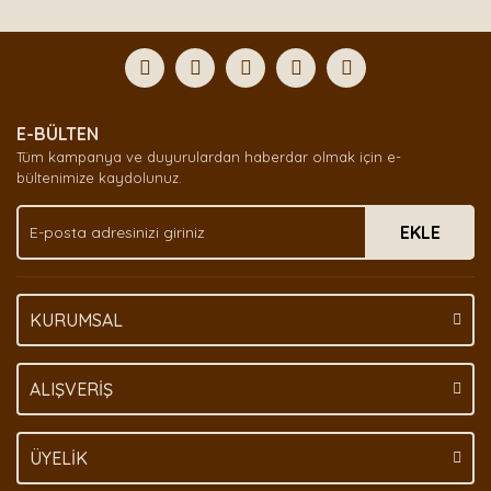
diğer konularda yetersiz gördüğünüz noktaları öneri
Bu ürüne ilk yorumu siz yapın!
formunu kullanarak tarafımıza iletebilirsiniz.
Görüş ve önerileriniz için teşekkür ederiz.
Yorum Yaz
Ürün resmi kalitesiz, bozuk veya görüntülenemiyor.
E-BÜLTEN
Ürün açıklamasında eksik bilgiler bulunuyor.
Tüm kampanya ve duyurulardan haberdar olmak için e-
Ürün bilgilerinde hatalar bulunuyor.
bültenimize kaydolunuz.
Ürün fiyatı diğer sitelerden daha pahalı.
EKLE
Bu ürüne benzer farklı alternatifler olmalı.
KURUMSAL
Gönder
ALIŞVERİŞ
ÜYELİK