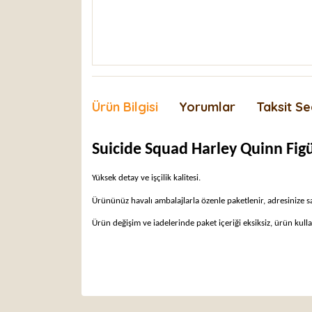
Ürün Bilgisi
Yorumlar
Taksit Se
Suicide Squad Harley Quinn Fig
Yüksek detay ve işçilik kalitesi.
Ürününüz havalı ambalajlarla özenle paketlenir, adresinize s
Ürün değişim ve iadelerinde paket içeriği eksiksiz, ürün ku
Bu ürünün fiyat bilgisi, resim, ürün açıklamaları
Görüş ve önerileriniz için teşekkür ederiz.