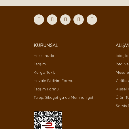
Ürün resmi kalitesiz, bozuk veya görüntülenemiyor
Ürün açıklamasında eksik bilgiler bulunuyor.
Ürün bilgilerinde hatalar bulunuyor.
Ürün fiyatı diğer sitelerden daha pahalı.
Bu ürüne benzer farklı alternatifler olmalı.
KURUMSAL
ALIŞV
Hakkımızda
İptal, İ
İletişim
İptal ve
Kargo Takibi
Mesafel
Havale Bildirim Formu
Gizlilik
İletişim Formu
Kişisel 
Talep, Şikayet ya da Memnuniyet
Ürün T
Servis