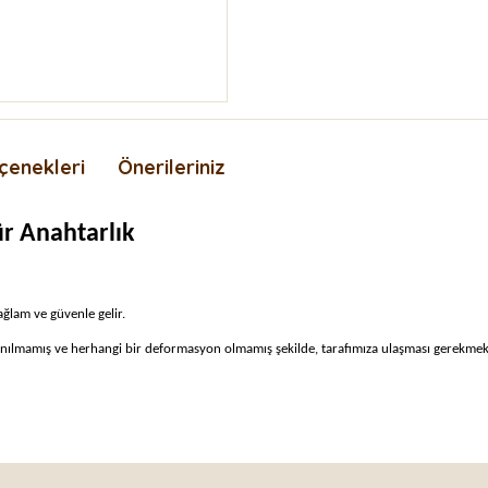
çenekleri
Önerileriniz
ür Anahtarlık
ağlam ve güvenle gelir.
llanılmamış ve herhangi bir deformasyon olmamış şekilde, tarafımıza ulaşması gerekmek
nda ve diğer konularda yetersiz gördüğünüz noktaları öneri formunu kullan
Bu ürüne ilk yorumu siz yapın!