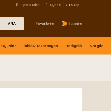
Sipariş Takibi
Üye Ol
Giriş Yap
ARA
Favorilerim
Sepetim
Oyunlar
Biblo&Dekorasyon
Hediyelik
Nargile