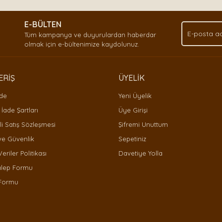
.
E-BÜLTEN
Yorum Yaz
Tüm kampanya ve duyurulardan haberdar
olmak için e-bültenimize kaydolunuz.
ERİŞ
ÜYELİK
ade
Yeni Üyelik
 İade Şartları
Üye Girişi
i Satış Sözleşmesi
Şifremi Unuttum
 ve Güvenlik
Sepetiniz
Gönder
Veriler Politikası
Davetiye Yolla
alep Formu
 Formu