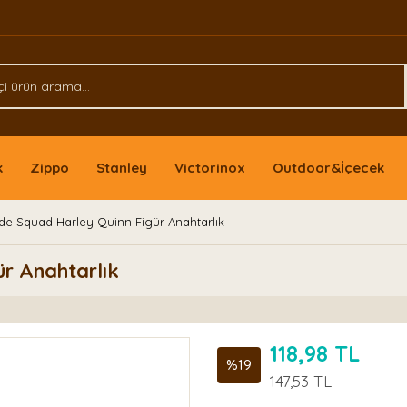
k
Zippo
Stanley
Victorinox
Outdoor&İçecek
ide Squad Harley Quinn Figür Anahtarlık
ür Anahtarlık
118,98 TL
%19
147,53 TL