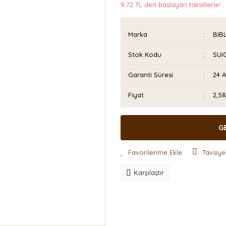
9,72 TL den başlayan taksitlerle!
Marka
BIB
Stok Kodu
SUI
Garanti Süresi
24 
Fiyat
2,5
G
Tavsiye
Karşılaştır