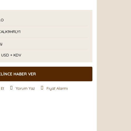
LO
CALK9HRLY1
Ay
8 USD + KDV
ELİNCE HABER VER
 Et
Yorum Yaz
Fiyat Alarmı