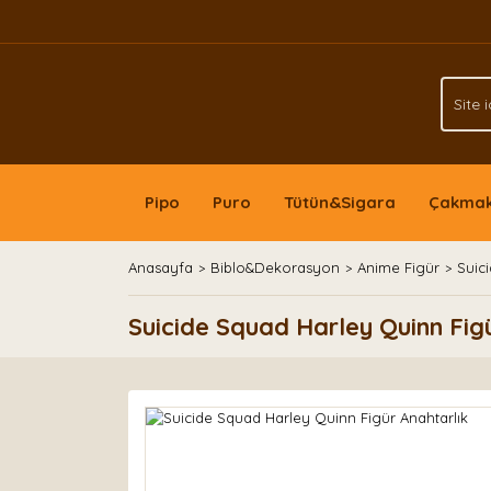
Pipo
Puro
Tütün&Sigara
Çakma
Anasayfa
Biblo&Dekorasyon
Anime Figür
Suic
Suicide Squad Harley Quinn Fig