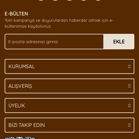
Yorum Yaz
Ürün resmi kalitesiz, bozuk veya görüntülenemiyor.
E-BÜLTEN
Ürün açıklamasında eksik bilgiler bulunuyor.
Tüm kampanya ve duyurulardan haberdar olmak için e-
Ürün bilgilerinde hatalar bulunuyor.
bültenimize kaydolunuz.
Ürün fiyatı diğer sitelerden daha pahalı.
EKLE
Bu ürüne benzer farklı alternatifler olmalı.
KURUMSAL
Gönder
ALIŞVERİŞ
ÜYELİK
BİZİ TAKİP EDİN