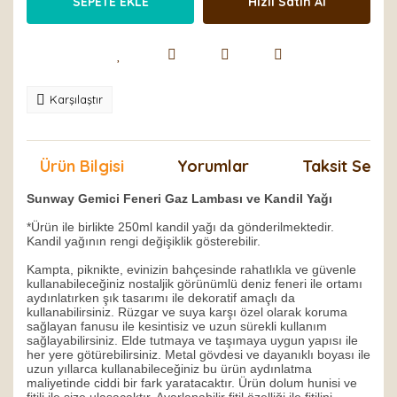
SEPETE EKLE
Hızlı Satın Al
Karşılaştır
Ürün Bilgisi
Yorumlar
Taksit Seçen
Sunway Gemici Feneri Gaz Lambası ve Kandil Yağı
*Ürün ile birlikte 250ml kandil yağı da gönderilmektedir.
Kandil yağının rengi değişiklik gösterebilir.
Kampta, piknikte, evinizin bahçesinde rahatlıkla ve güvenle
kullanabileceğiniz nostaljik görünümlü deniz feneri ile ortamı
aydınlatırken şık tasarımı ile dekoratif amaçlı da
kullanabilirsiniz. Rüzgar ve suya karşı özel olarak koruma
sağlayan fanusu ile kesintisiz ve uzun sürekli kullanım
sağlayabilirsiniz. Elde tutmaya ve taşımaya uygun yapısı ile
her yere götürebilirsiniz. Metal gövdesi ve dayanıklı boyası ile
uzun yıllarca kullanabileceğiniz bu ürün aydınlatma
maliyetinde ciddi bir fark yaratacaktır. Ürün dolum hunisi ve