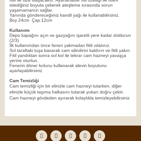
fitili ile size ulaşacaktır. Ayarlanabilir fitil özelliği ile fitilini
istediğiniz boyuta çekerek ateşleme sırasında sorun
yaşamamanızı sağlar.
Yanında göndereceğimiz kandil yağı ile kullanabilirsiniz.
Boy:24cm Çap:12cm
Kullanımı
Depo kapağını açın ve gazyağını işaretli yere kadar doldurun
(2/3)
İlk kullanımdan önce feneri yakmadan fitili ıslatınız.
Sol taraftaki tuşa basarak cam silindirini kaldırın ve fitili yakın.
Fitil yandıktan sonra sol kol ile tekrar cam hazneyi yavaşça
yerine oturtun.
Fenerin döner kolunu kullanarak alevin boyutunu
ayarlayabilirsiniz.
Cam Temizliği
Cam temizliği için bir elinizle cam hazneyi tutarken, diğer
elinizle küçük taşıma halkasını tutarak yukarı doğru çekin.
Cam hazneyi gövdeden ayırarak kolaylıkla temizleyebilirsiniz
Bu ürünün fiyat bilgisi, resim, ürün açıklamalarında ve
diğer konularda yetersiz gördüğünüz noktaları öneri
Bu ürüne ilk yorumu siz yapın!
formunu kullanarak tarafımıza iletebilirsiniz.
Görüş ve önerileriniz için teşekkür ederiz.