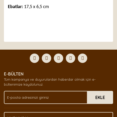
Ebatlar:
17,5 x 6,5 cm
Bu ürünün fiyat bilgisi, resim, ürün açıklamalarında ve
diğer konularda yetersiz gördüğünüz noktaları öneri
Bu ürüne ilk yorumu siz yapın!
formunu kullanarak tarafımıza iletebilirsiniz.
Görüş ve önerileriniz için teşekkür ederiz.
Yorum Yaz
Ürün resmi kalitesiz, bozuk veya görüntülenemiyor.
E-BÜLTEN
Ürün açıklamasında eksik bilgiler bulunuyor.
Tüm kampanya ve duyurulardan haberdar olmak için e-
Ürün bilgilerinde hatalar bulunuyor.
bültenimize kaydolunuz.
Ürün fiyatı diğer sitelerden daha pahalı.
EKLE
Bu ürüne benzer farklı alternatifler olmalı.