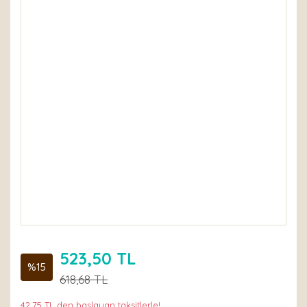
523,50 TL
%15
618,68 TL
42,75 TL den başlayan taksitlerle!