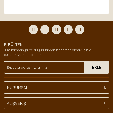
Bu ürünün fiyat bilgisi, resim, ürün açıklamalarında ve
diğer konularda yetersiz gördüğünüz noktaları öneri
Bu ürüne ilk yorumu siz yapın!
formunu kullanarak tarafımıza iletebilirsiniz.
Görüş ve önerileriniz için teşekkür ederiz.
Yorum Yaz
Ürün resmi kalitesiz, bozuk veya görüntülenemiyor.
E-BÜLTEN
Ürün açıklamasında eksik bilgiler bulunuyor.
Tüm kampanya ve duyurulardan haberdar olmak için e-
Ürün bilgilerinde hatalar bulunuyor.
bültenimize kaydolunuz.
Ürün fiyatı diğer sitelerden daha pahalı.
EKLE
Bu ürüne benzer farklı alternatifler olmalı.
KURUMSAL
Gönder
ALIŞVERİŞ