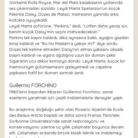
Görkemli Rolls Royce, Mar del Plata kasabasının yollarında
ses çıkarmadan süzüldü. Leydi Marta Spelanzon'un küçük
Pekinlisi Daisy, Düşes de Plataci, metresinin yanında arka
koltukta uyuyakaldı.
Leydi Marta şoförüne, "Perkins," dedi, "Lütfen daha yavaş sür,
benim küçük Daisy'min saçını mahvedeceksin."
Perkins tek kaşını kaldırdı, dikiz aynasına baktı, ayağını gazdan
biraz kaldırdı ve "Bu hız Madam'a yakışır mı?" diye sordu.
Düşes tek kelime etmeden Daisy'nin elmas yakasını okşadı,
başını kaldırdı ve sigara ağızlığına uzun bir duman çekti.
Sigaranın ucu akkor kırmızıya döndü. Leydi Marta, küçük bir
memnuniyet gülümsemesini gizleyemedi ve capeline
şapkasını hafif bir duman sarmalı sardı.
Guillermo FORCHİNO
1980'lerin başından itibaren Guillermo Forchino, sanat
eserlerini yaratmak için çeşitli malzemelerle deneyler yaptı.
Bu araştırma, doğduğu şehir olan Rosario Arjantin'de Ecole
des Beaux-Arts'ta başladı ve daha sonra Fransa, Paris'teki
Sorbonne Üniversitesi'nde sanat restorasyonu ve
konservasyonu üzerine üç yıllık çalışmalar boyunca devam
etti. Çalışmaları sırasında birçok klasik teknik ve malzemeyi