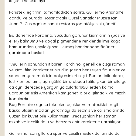
keşfetti ve ustalaştı.
Paris'teki eğitimini tamamladıktan sonra, Guillermo Arjantin'e
döndü ve burada Rosario'daki Güzel Sanatlar Müzesi için
Juan B. Castagnino sanat restorasyon atölyesini yönetti.
Bu dönemde Forchino, vücudun görünür kısımlarının (baş ve
eller) balmumu ve doğal pigmentlerle renklendirilmiş kağıt
hamurundan yapıldığı sarılı kumaş bantlarından figürler
yaratmaya başladı.
1980'lerin sonundan itibaren Forchino, genellikle çizgi roman
ve çizgi film karakterlerinin dünyasına benzeyen figürinler ve
sahneler yaratmak için polyresinleri seçti. Bunlar tipik olarak,
lastikleri patlamış aşırı yüklü bir arabada tatile çıkan bir aile ya
da aynı derecede yorgun yolcularla 1950'lerden kalma
yorgun bir eski Amerikan kamyoneti gibi alışılmadık ve mizahi
konulardır.
Bay Forchino ayrıca tekneler, uçaklar ve motosikletler gibi
başka ulaşım modları yaratmayı da seçmiş ve çalışmalarında
yüzen bir küvet bile kullanmıştır. Kreasyonları her zaman
mizah ve incelik dolu ve benzersiz bir karakterle yaratılıyor.
Guillermo, son yıllarda spor ve çeşitli meslek dallarında da