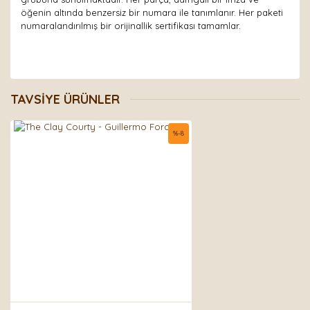
öğenin altında benzersiz bir numara ile tanımlanır. Her paketi
numaralandırılmış bir orijinallik sertifikası tamamlar.
Bu ürünün fiyat bilgisi, resim, ürün açıklamalarında ve
diğer konularda yetersiz gördüğünüz noktaları öneri
Bu ürüne ilk yorumu siz yapın!
TAVSİYE ÜRÜNLER
formunu kullanarak tarafımıza iletebilirsiniz.
Görüş ve önerileriniz için teşekkür ederiz.
%
-8
Yorum Yaz
Ürün resmi kalitesiz, bozuk veya görüntülenemiyor.
Ürün açıklamasında eksik bilgiler bulunuyor.
Ürün bilgilerinde hatalar bulunuyor.
Ürün fiyatı diğer sitelerden daha pahalı.
Bu ürüne benzer farklı alternatifler olmalı.