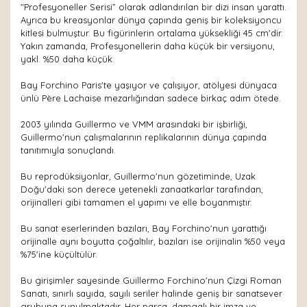
"Profesyoneller Serisi” olarak adlandırılan bir dizi insan yarattı.
Ayrıca bu kreasyonlar dünya çapında geniş bir koleksiyoncu
kitlesi bulmuştur. Bu figürinlerin ortalama yüksekliği 45 cm'dir.
Yakın zamanda, Profesyonellerin daha küçük bir versiyonu,
yakl. %50 daha küçük.
Bay Forchino Paris'te yaşıyor ve çalışıyor, atölyesi dünyaca
ünlü Père Lachaise mezarlığından sadece birkaç adım ötede.
2003 yılında Guillermo ve VMM arasındaki bir işbirliği,
Guillermo'nun çalışmalarının replikalarının dünya çapında
tanıtımıyla sonuçlandı.
Bu reprodüksiyonlar, Guillermo'nun gözetiminde, Uzak
Doğu'daki son derece yetenekli zanaatkarlar tarafından,
orijinalleri gibi tamamen el yapımı ve elle boyanmıştır.
Bu sanat eserlerinden bazıları, Bay Forchino'nun yarattığı
orijinalle aynı boyutta çoğaltılır, bazıları ise orijinalin %50 veya
%75'ine küçültülür.
Bu girişimler sayesinde Guillermo Forchino'nun Çizgi Roman
Sanatı, sınırlı sayıda, sayılı seriler halinde geniş bir sanatsever
grubuna sunulmaktadır. Her parça, damgalı bir imza ve