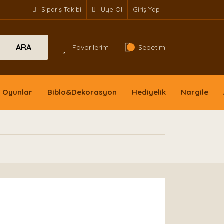
Sipariş Takibi
Üye Ol
Giriş Yap
ARA
Favorilerim
Sepetim
Oyunlar
Biblo&Dekorasyon
Hediyelik
Nargile