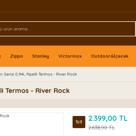
k
Zippo
Stanley
Victorinox
Outdoor&İçecek
 Serisi 0,94L Pipetli Termos - River Rock
li Termos - River Rock
2.399,00 TL
%9
2.638,90 TL