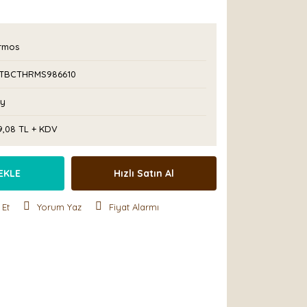
!
rmos
TBCTHRMS986610
Ay
9,08 TL + KDV
EKLE
Hızlı Satın Al
 Et
Yorum Yaz
Fiyat Alarmı