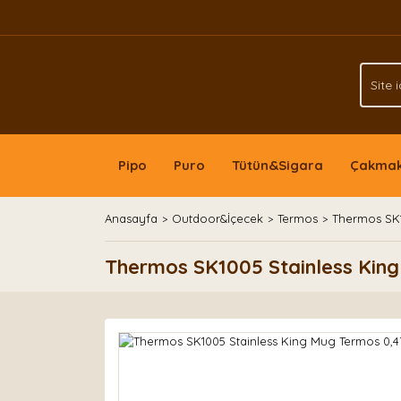
Pipo
Puro
Tütün&Sigara
Çakma
Anasayfa
Outdoor&İçecek
Termos
Thermos SK1
Thermos SK1005 Stainless King 