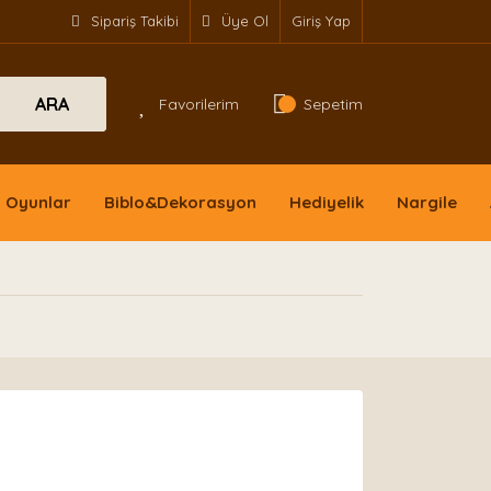
Sipariş Takibi
Üye Ol
Giriş Yap
ARA
Favorilerim
Sepetim
Oyunlar
Biblo&Dekorasyon
Hediyelik
Nargile