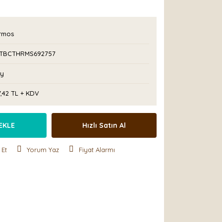
rmos
TBCTHRMS692757
Ay
7,42 TL + KDV
EKLE
Hızlı Satın Al
 Et
Yorum Yaz
Fiyat Alarmı