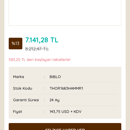
7.141,28 TL
%13
8.212,47 TL
583,20 TL den başlayan taksitlerle!
Marka
BIBLO
Stok Kodu
THOR1683HAMMR1
Garanti Süresi
24 Ay
Fiyat
143,75 USD + KDV