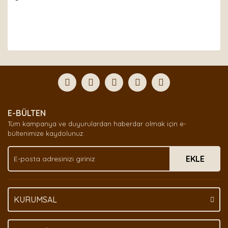
Bu ürünün fiyat bilgisi, resim, ürün açıklamalarında ve
diğer konularda yetersiz gördüğünüz noktaları öneri
Bu ürüne ilk yorumu siz yapın!
formunu kullanarak tarafımıza iletebilirsiniz.
Görüş ve önerileriniz için teşekkür ederiz.
Yorum Yaz
Ürün resmi kalitesiz, bozuk veya görüntülenemiyor.
E-BÜLTEN
Ürün açıklamasında eksik bilgiler bulunuyor.
Tüm kampanya ve duyurulardan haberdar olmak için e-
Ürün bilgilerinde hatalar bulunuyor.
bültenimize kaydolunuz.
Ürün fiyatı diğer sitelerden daha pahalı.
EKLE
Bu ürüne benzer farklı alternatifler olmalı.
KURUMSAL
Gönder