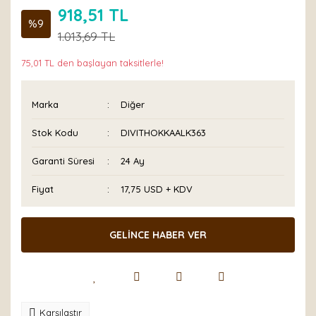
918,51 TL
%9
1.013,69 TL
75,01 TL den başlayan taksitlerle!
Marka
Diğer
Stok Kodu
DIVITHOKKAALK363
Garanti Süresi
24 Ay
Fiyat
17,75 USD + KDV
GELİNCE HABER VER
Karşılaştır