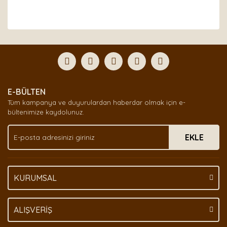
Bu ürünün fiyat bilgisi, resim, ürün açıklamalarında ve
diğer konularda yetersiz gördüğünüz noktaları öneri
Bu ürüne ilk yorumu siz yapın!
formunu kullanarak tarafımıza iletebilirsiniz.
Görüş ve önerileriniz için teşekkür ederiz.
Yorum Yaz
Ürün resmi kalitesiz, bozuk veya görüntülenemiyor.
E-BÜLTEN
Ürün açıklamasında eksik bilgiler bulunuyor.
Tüm kampanya ve duyurulardan haberdar olmak için e-
Ürün bilgilerinde hatalar bulunuyor.
bültenimize kaydolunuz.
Ürün fiyatı diğer sitelerden daha pahalı.
EKLE
Bu ürüne benzer farklı alternatifler olmalı.
KURUMSAL
Gönder
ALIŞVERİŞ