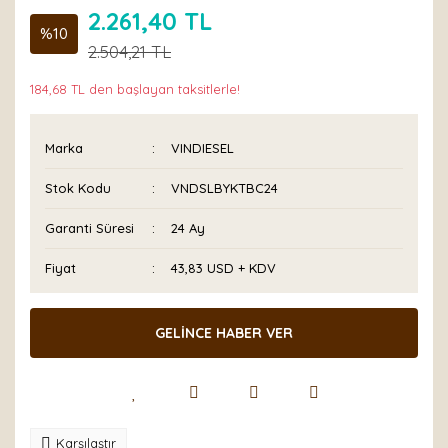
2.261,40 TL
%10
2.504,21 TL
184,68 TL den başlayan taksitlerle!
Marka
VINDIESEL
Stok Kodu
VNDSLBYKTBC24
Garanti Süresi
24 Ay
Fiyat
43,83 USD + KDV
GELİNCE HABER VER
Karşılaştır