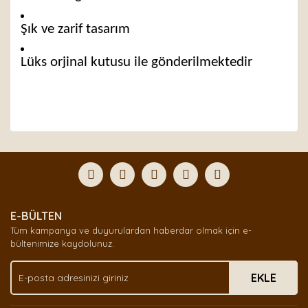
Şık ve zarif tasarım
Lüks orjinal kutusu ile gönderilmektedir
Bu ürünün fiyat bilgisi, resim, ürün açıklamalarında ve
diğer konularda yetersiz gördüğünüz noktaları öneri
Bu ürüne ilk yorumu siz yapın!
formunu kullanarak tarafımıza iletebilirsiniz.
Görüş ve önerileriniz için teşekkür ederiz.
Yorum Yaz
Ürün resmi kalitesiz, bozuk veya görüntülenemiyor.
E-BÜLTEN
Ürün açıklamasında eksik bilgiler bulunuyor.
Tüm kampanya ve duyurulardan haberdar olmak için e-
Ürün bilgilerinde hatalar bulunuyor.
bültenimize kaydolunuz.
Ürün fiyatı diğer sitelerden daha pahalı.
EKLE
Bu ürüne benzer farklı alternatifler olmalı.