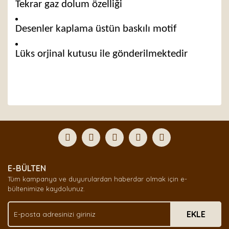
Tekrar gaz dolum özelliği
Desenler kaplama üstün baskılı motif
Lüks orjinal kutusu ile gönderilmektedir
Bu ürünün fiyat bilgisi, resim, ürün açıklamalarında ve
diğer konularda yetersiz gördüğünüz noktaları öneri
Bu ürüne ilk yorumu siz yapın!
formunu kullanarak tarafımıza iletebilirsiniz.
Görüş ve önerileriniz için teşekkür ederiz.
Yorum Yaz
Ürün resmi kalitesiz, bozuk veya görüntülenemiyor.
E-BÜLTEN
Ürün açıklamasında eksik bilgiler bulunuyor.
Tüm kampanya ve duyurulardan haberdar olmak için e-
Ürün bilgilerinde hatalar bulunuyor.
bültenimize kaydolunuz.
Ürün fiyatı diğer sitelerden daha pahalı.
EKLE
Bu ürüne benzer farklı alternatifler olmalı.