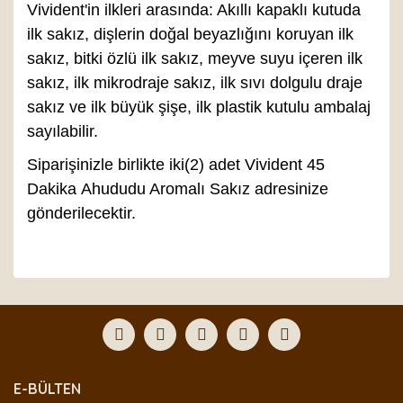
Vivident'in ilkleri arasında: Akıllı kapaklı kutuda
ilk sakız, dişlerin doğal beyazlığını koruyan ilk
sakız, bitki özlü ilk sakız, meyve suyu içeren ilk
sakız, ilk mikrodraje sakız, ilk sıvı dolgulu draje
sakız ve ilk büyük şişe, ilk plastik kutulu ambalaj
sayılabilir.
Siparişinizle birlikte iki(2) adet Vivident 45
Dakika Ahududu Aromalı Sakız adresinize
gönderilecektir.
Bu ürünün fiyat bilgisi, resim, ürün açıklamalarında ve
diğer konularda yetersiz gördüğünüz noktaları öneri
Bu ürüne ilk yorumu siz yapın!
formunu kullanarak tarafımıza iletebilirsiniz.
Görüş ve önerileriniz için teşekkür ederiz.
Yorum Yaz
Ürün resmi kalitesiz, bozuk veya görüntülenemiyor.
E-BÜLTEN
Ürün açıklamasında eksik bilgiler bulunuyor.