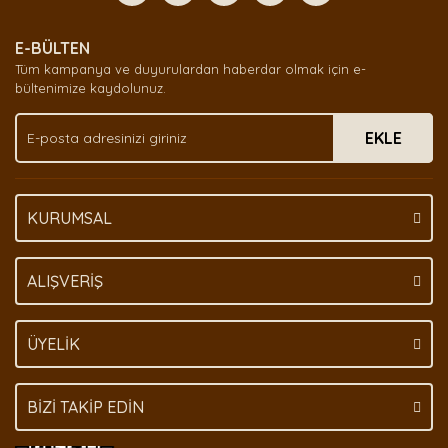
Yorum Yaz
Ürün resmi kalitesiz, bozuk veya görüntülenemiyor.
E-BÜLTEN
Ürün açıklamasında eksik bilgiler bulunuyor.
Tüm kampanya ve duyurulardan haberdar olmak için e-
Ürün bilgilerinde hatalar bulunuyor.
bültenimize kaydolunuz.
Ürün fiyatı diğer sitelerden daha pahalı.
EKLE
Bu ürüne benzer farklı alternatifler olmalı.
KURUMSAL
Gönder
ALIŞVERİŞ
ÜYELİK
BİZİ TAKİP EDİN