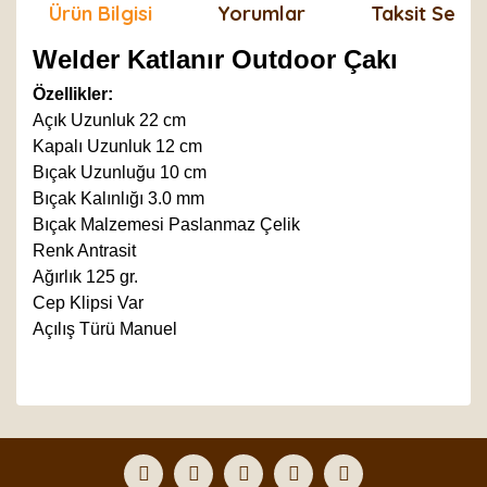
Ürün Bilgisi
Yorumlar
Taksit Seçen
Welder Katlanır Outdoor Çakı
Özellikler:
Açık Uzunluk 22 cm
Kapalı Uzunluk 12 cm
Bıçak Uzunluğu 10 cm
Bıçak Kalınlığı 3.0 mm
Bıçak Malzemesi Paslanmaz Çelik
Renk Antrasit
Ağırlık 125 gr.
Cep Klipsi Var
Açılış Türü Manuel
Bu ürünün fiyat bilgisi, resim, ürün açıklamalarında ve
diğer konularda yetersiz gördüğünüz noktaları öneri
Bu ürüne ilk yorumu siz yapın!
formunu kullanarak tarafımıza iletebilirsiniz.
Görüş ve önerileriniz için teşekkür ederiz.