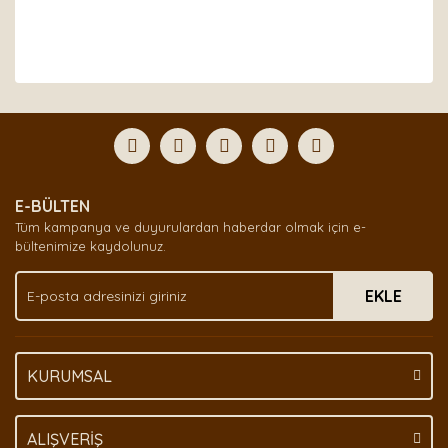
Bu ürünün fiyat bilgisi, resim, ürün açıklamalarında ve
diğer konularda yetersiz gördüğünüz noktaları öneri
Bu ürüne ilk yorumu siz yapın!
formunu kullanarak tarafımıza iletebilirsiniz.
Görüş ve önerileriniz için teşekkür ederiz.
Yorum Yaz
Ürün resmi kalitesiz, bozuk veya görüntülenemiyor.
E-BÜLTEN
Ürün açıklamasında eksik bilgiler bulunuyor.
Tüm kampanya ve duyurulardan haberdar olmak için e-
Ürün bilgilerinde hatalar bulunuyor.
bültenimize kaydolunuz.
Ürün fiyatı diğer sitelerden daha pahalı.
EKLE
Bu ürüne benzer farklı alternatifler olmalı.
KURUMSAL
Gönder
ALIŞVERİŞ