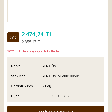
2.474,74 TL
%13
2.855,47 TL
202,10 TL den başlayan taksitlerle!
Marka
YENİGÜN
Stok Kodu
YENİGUNTVLA00400503
Garanti Süresi
24 Ay
Fiyat
50,00 USD + KDV