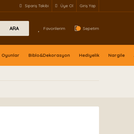
Sipariş Takibi
Üye Ol
Giriş Yap
ARA
Favorilerim
Sepetim
Oyunlar
Biblo&Dekorasyon
Hediyelik
Nargile