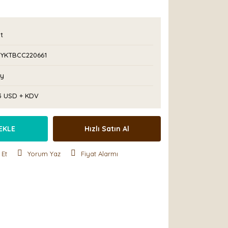
t
YKTBCC220661
Ay
33 USD + KDV
EKLE
Hızlı Satın Al
 Et
Yorum Yaz
Fiyat Alarmı