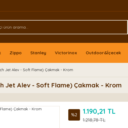
k
Zippo
Stanley
Victorinox
Outdoor&İçecek
orch Jet Alev - Soft Flame) Çakmak - Krom
rch Jet Alev - Soft Flame) Çakmak - Krom
1.190,21 TL
%2
1.218,78 TL