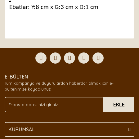
Ebatlar: Y:8 cm x G:3 cm x D:1 cm
Bu ürünün fiyat bilgisi, resim, ürün açıklamalarında ve
diğer konularda yetersiz gördüğünüz noktaları öneri
Bu ürüne ilk yorumu siz yapın!
formunu kullanarak tarafımıza iletebilirsiniz.
Görüş ve önerileriniz için teşekkür ederiz.
Yorum Yaz
Ürün resmi kalitesiz, bozuk veya görüntülenemiyor.
E-BÜLTEN
Ürün açıklamasında eksik bilgiler bulunuyor.
Tüm kampanya ve duyurulardan haberdar olmak için e-
Ürün bilgilerinde hatalar bulunuyor.
bültenimize kaydolunuz.
Ürün fiyatı diğer sitelerden daha pahalı.
EKLE
Bu ürüne benzer farklı alternatifler olmalı.
KURUMSAL