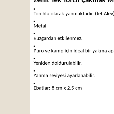
Zenit Tek Torch Çakmak Me
Torchlu olarak yanmaktadır. (Jet Alev
Metal
Rüzgardan etkilenmez.
Puro ve kamp için ideal bir yakma apa
Yeniden doldurulabilir.
Yanma seviyesi ayarlanabilir.
Ebatlar: 8 cm x 2.5 cm
Bu ürünün fiyat bilgisi, resim, ürün açıklamaları