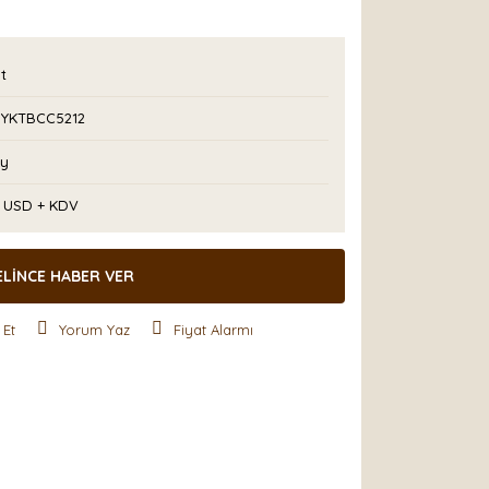
t
YKTBCC5212
Ay
2 USD + KDV
ELİNCE HABER VER
 Et
Yorum Yaz
Fiyat Alarmı