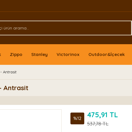
k
Zippo
Stanley
Victorinox
Outdoor&İçecek
 Antrasit
 Antrasit
475,91 TL
%12
537,78 TL