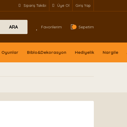
Sipariş Takibi
Üye Ol
Giriş Yap
ARA
Favorilerim
Sepetim
Oyunlar
Biblo&Dekorasyon
Hediyelik
Nargile