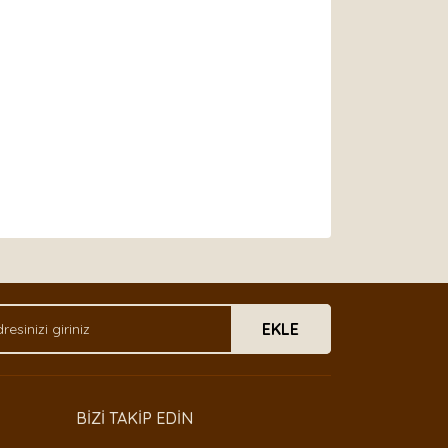
arak tarafımıza iletebilirsiniz.
EKLE
BİZİ TAKİP EDİN