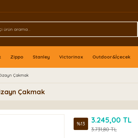
k
Zippo
Stanley
Victorinox
Outdoor&İçecek
 Dizayn Çakmak
Dizayn Çakmak
3.245,00 TL
%13
3.731,80 TL