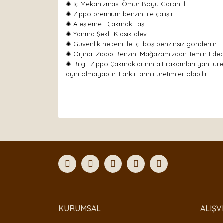
✺ İç Mekanizması Ömür Boyu Garantili
✺ Zippo premium benzini ile çalışır
✺
Ateşleme : Çakmak Taşı
✺
Yanma Şekli: Klasik alev
✺ Güvenlik nedeni ile içi boş benzinsiz gönderilir .
✺ Orjinal Zippo Benzini Mağazamızdan Temin Edebil
✺ Bilgi: Zippo Çakmaklarının alt rakamları yani üre
aynı olmayabilir. Farklı tarihli üretimler olabilir.
Bu ürünün fiyat bilgisi, resim, ürün açıklamaları
Görüş ve önerileriniz için teşekkür ederiz.
Ürün resmi kalitesiz, bozuk veya görüntülenemiyor
Ürün açıklamasında eksik bilgiler bulunuyor.
Ürün bilgilerinde hatalar bulunuyor.
Ürün fiyatı diğer sitelerden daha pahalı.
Bu ürüne benzer farklı alternatifler olmalı.
KURUMSAL
ALIŞV