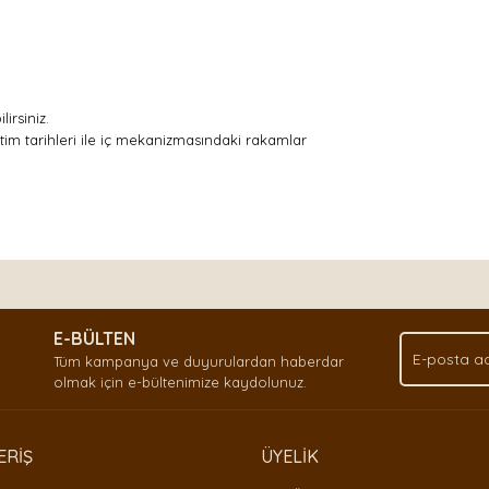
irsiniz.
tim tarihleri ile iç mekanizmasındaki rakamlar
nda ve diğer konularda yetersiz gördüğünüz noktaları öneri formunu kullan
Bu ürüne ilk yorumu siz yapın!
.
E-BÜLTEN
Yorum Yaz
Tüm kampanya ve duyurulardan haberdar
olmak için e-bültenimize kaydolunuz.
ERİŞ
ÜYELİK