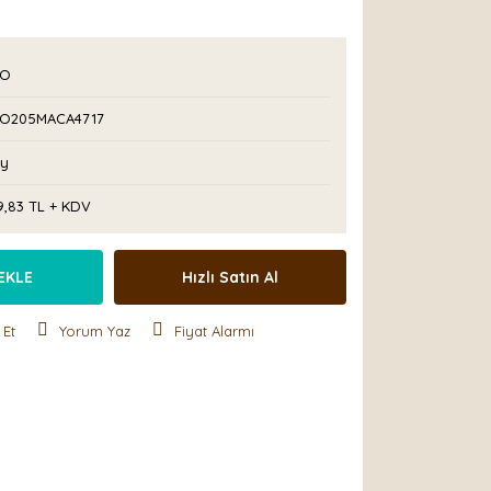
PO
PO205MACA4717
Ay
9,83 TL + KDV
EKLE
Hızlı Satın Al
 Et
Yorum Yaz
Fiyat Alarmı