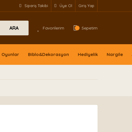
Sipariş Takibi
Üye Ol
Giriş Yap
ARA
Favorilerim
Sepetim
Oyunlar
Biblo&Dekorasyon
Hediyelik
Nargile