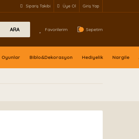
Sipariş Takibi
Üye Ol
Giriş Yap
ARA
Favorilerim
Sepetim
Oyunlar
Biblo&Dekorasyon
Hediyelik
Nargile