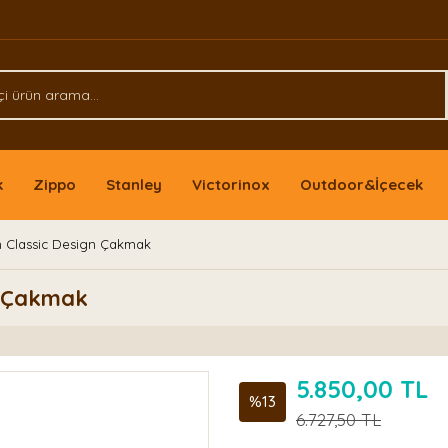
k
Zippo
Stanley
Victorinox
Outdoor&İçecek
 Classic Design Çakmak
n Çakmak
5.850,00 TL
%13
6.727,50 TL