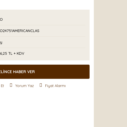
!
PO
PO24751AMERICANCLAS
Ay
6,25 TL + KDV
ELİNCE HABER VER
 Et
Yorum Yaz
Fiyat Alarmı