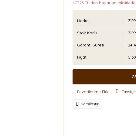
477,75 TL den başlayan taksitlerle
Marka
ZİP
Stok Kodu
ZIP
Garanti Süresi
24 
Fiyat
5.60
G
Tavsiye
Karşılaştır