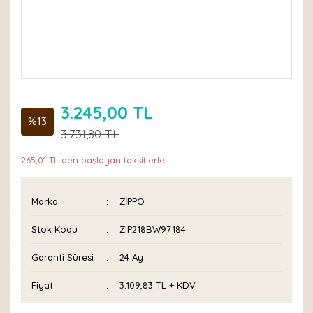
3.245,00 TL
%13
3.731,80 TL
265,01 TL den başlayan taksitlerle!
Marka
ZİPPO
Stok Kodu
ZIP218BW97184
Garanti Süresi
24 Ay
Fiyat
3.109,83 TL + KDV