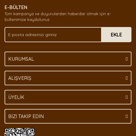
Ürün resmi kalitesiz, bozuk veya görüntülenemiyor.
E-BÜLTEN
Ürün açıklamasında eksik bilgiler bulunuyor.
Tüm kampanya ve duyurulardan haberdar olmak için e-
Ürün bilgilerinde hatalar bulunuyor.
bültenimize kaydolunuz.
Ürün fiyatı diğer sitelerden daha pahalı.
EKLE
Bu ürüne benzer farklı alternatifler olmalı.
KURUMSAL
Gönder
ALIŞVERİŞ
ÜYELİK
BİZİ TAKİP EDİN