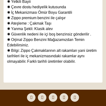
✺
Yetkili Bayii
✺
Çevre dostu hediyelik kutusunda
✺
İç Mekanizması Ömür Boyu Garantili
✺
Zippo premium benzini ile çalışır
✺
Ateşleme : Çakmak Taşı
✺
Yanma Şekli: Klasik alev
✺
Güvenlik nedeni ile içi boş benzinsiz gönderilir .
✺
Orjinal Zippo Benzini Mağazamızdan Temin
Edebilirsiniz.
✺
Bilgi: Zippo Çakmaklarının alt rakamları yani üretim
tarihleri ile iç mekanizmasındaki rakamlar aynı
olmayabilir. Farklı tarihli üretimler olabilir.
Bu ürünün fiyat bilgisi, resim, ürün açıklamalarında ve
diğer konularda yetersiz gördüğünüz noktaları öneri
Bu ürüne ilk yorumu siz yapın!
formunu kullanarak tarafımıza iletebilirsiniz.
Görüş ve önerileriniz için teşekkür ederiz.
Yorum Yaz