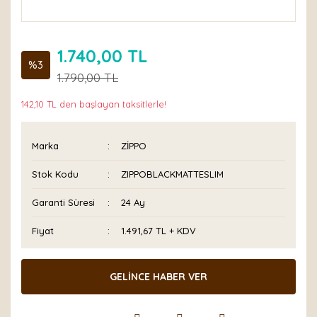
1.740,00 TL
%3
1.790,00 TL
142,10 TL den başlayan taksitlerle!
Marka
ZİPPO
Stok Kodu
ZIPPOBLACKMATTESLIM
Garanti Süresi
24 Ay
Fiyat
1.491,67 TL + KDV
GELİNCE HABER VER