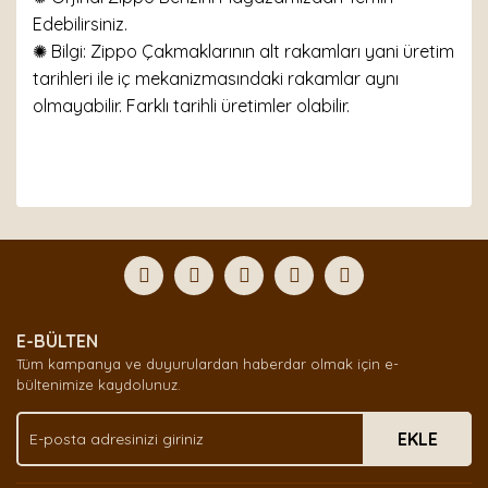
Edebilirsiniz.
✺ Bilgi: Zippo Çakmaklarının alt rakamları yani üretim
tarihleri ile iç mekanizmasındaki rakamlar aynı
olmayabilir. Farklı tarihli üretimler olabilir.
Bu ürünün fiyat bilgisi, resim, ürün açıklamalarında ve
diğer konularda yetersiz gördüğünüz noktaları öneri
Bu ürüne ilk yorumu siz yapın!
formunu kullanarak tarafımıza iletebilirsiniz.
Görüş ve önerileriniz için teşekkür ederiz.
Yorum Yaz
Ürün resmi kalitesiz, bozuk veya görüntülenemiyor.
E-BÜLTEN
Ürün açıklamasında eksik bilgiler bulunuyor.
Tüm kampanya ve duyurulardan haberdar olmak için e-
Ürün bilgilerinde hatalar bulunuyor.
bültenimize kaydolunuz.
Ürün fiyatı diğer sitelerden daha pahalı.
EKLE
Bu ürüne benzer farklı alternatifler olmalı.