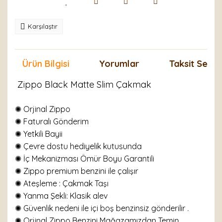
Karşılaştır
Ürün Bilgisi
Yorumlar
Taksit Seçen
Zippo Black Matte Slim Çakmak
✺ Orjinal Zippo
✺
Faturalı Gönderim
✺ Yetkili Bayii
✺ Çevre dostu hediyelik kutusunda
✺ İç Mekanizması Ömür Boyu Garantili
✺ Zippo premium benzini ile çalışır
✺
Ateşleme : Çakmak Taşı
✺
Yanma Şekli: Klasik alev
✺ Güvenlik nedeni ile içi boş benzinsiz gönderilir .
✺ Orjinal Zippo Benzini Mağazamızdan Temin