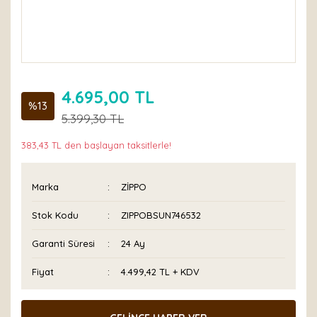
4.695,00 TL
%13
5.399,30 TL
383,43 TL den başlayan taksitlerle!
Marka
ZİPPO
Stok Kodu
ZIPPOBSUN746532
Garanti Süresi
24 Ay
Fiyat
4.499,42 TL + KDV