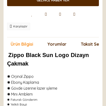
GELİNCE HABER VER
Karşılaştır
Ürün Bilgisi
Yorumlar
Taksit Seçen
Zippo Black Sun Logo Dizayn
Çakmak
✺ Orjinal Zippo
✺ Ebony Kaplama
✺ Gövde üzerine lazer işleme
✺
Mini Amblem
✺
Faturalı Gönderim
✺ Yetkili Bayii