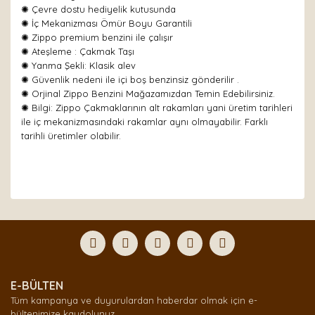
✺ Çevre dostu hediyelik kutusunda
✺ İç Mekanizması Ömür Boyu Garantili
✺ Zippo premium benzini ile çalışır
✺
Ateşleme : Çakmak Taşı
✺
Yanma Şekli: Klasik alev
✺ Güvenlik nedeni ile içi boş benzinsiz gönderilir .
✺ Orjinal Zippo Benzini Mağazamızdan Temin Edebilirsiniz.
✺ Bilgi: Zippo Çakmaklarının alt rakamları yani üretim tarihleri
ile iç mekanizmasındaki rakamlar aynı olmayabilir. Farklı
tarihli üretimler olabilir.
Bu ürünün fiyat bilgisi, resim, ürün açıklamalarında ve
diğer konularda yetersiz gördüğünüz noktaları öneri
Bu ürüne ilk yorumu siz yapın!
formunu kullanarak tarafımıza iletebilirsiniz.
Görüş ve önerileriniz için teşekkür ederiz.
Yorum Yaz
Ürün resmi kalitesiz, bozuk veya görüntülenemiyor.
E-BÜLTEN
Ürün açıklamasında eksik bilgiler bulunuyor.
Tüm kampanya ve duyurulardan haberdar olmak için e-
Ürün bilgilerinde hatalar bulunuyor.
bültenimize kaydolunuz.