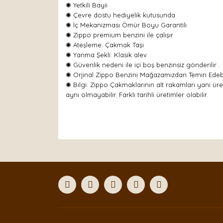
✺ Yetkili Bayii
✺ Çevre dostu hediyelik kutusunda
✺ İç Mekanizması Ömür Boyu Garantili
✺ Zippo premium benzini ile çalışır
✺
Ateşleme: Çakmak Taşı
✺
Yanma Şekli: Klasik alev
✺ Güvenlik nedeni ile içi boş benzinsiz gönderilir .
✺ Orjinal Zippo Benzini Mağazamızdan Temin Edebil
✺ Bilgi: Zippo Çakmaklarının alt rakamları yani üre
aynı olmayabilir. Farklı tarihli üretimler olabilir.
Bu ürünün fiyat bilgisi, resim, ürün açıklamaları
Görüş ve önerileriniz için teşekkür ederiz.
Ürün resmi kalitesiz, bozuk veya görüntülenemiyor
Ürün açıklamasında eksik bilgiler bulunuyor.
Ürün bilgilerinde hatalar bulunuyor.
Ürün fiyatı diğer sitelerden daha pahalı.