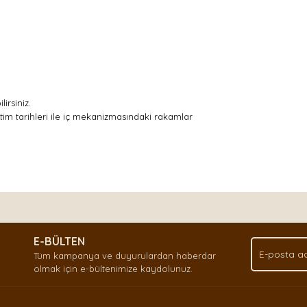
irsiniz.
tim tarihleri ile iç mekanizmasındaki rakamlar
nda ve diğer konularda yetersiz gördüğünüz noktaları öneri formunu kullan
Bu ürüne ilk yorumu siz yapın!
.
E-BÜLTEN
Yorum Yaz
Tüm kampanya ve duyurulardan haberdar
olmak için e-bültenimize kaydolunuz.