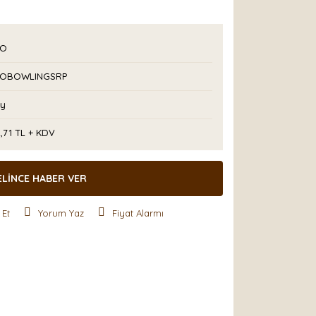
PO
POBOWLINGSRP
Ay
2,71 TL + KDV
ELİNCE HABER VER
 Et
Yorum Yaz
Fiyat Alarmı