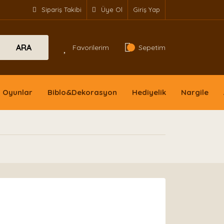
Sipariş Takibi
Üye Ol
Giriş Yap
ARA
Favorilerim
Sepetim
Oyunlar
Biblo&Dekorasyon
Hediyelik
Nargile