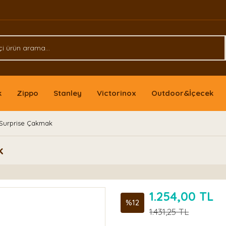
k
Zippo
Stanley
Victorinox
Outdoor&İçecek
 Surprise Çakmak
k
1.254,00 TL
%12
1.431,25 TL