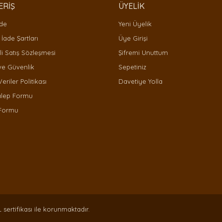
ERİŞ
ÜYELİK
ade
Yeni Üyelik
 İade Şartları
Üye Girişi
i Satış Sözleşmesi
Şifremi Unuttum
 ve Güvenlik
Sepetiniz
Gönder
Veriler Politikası
Davetiye Yolla
alep Formu
 Formu
L sertifikası ile korunmaktadır.