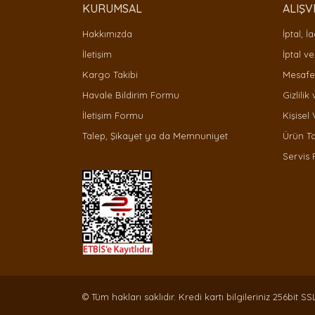
Bu ürüne benzer farklı alternatifler olmalı.
KURUMSAL
ALIŞV
Hakkımızda
İptal, İ
İletişim
İptal ve
Kargo Takibi
Mesafel
Havale Bildirim Formu
Gizlilik
İletişim Formu
Kişisel 
Talep, Şikayet ya da Memnuniyet
Ürün T
Servis
© Tüm hakları saklıdır. Kredi kartı bilgileriniz 256bit SS