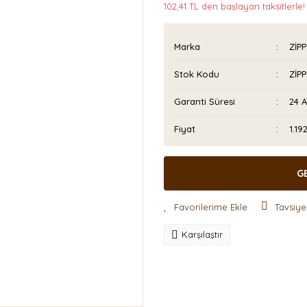
102,41 TL den başlayan taksitlerle!
Marka
ZİP
Stok Kodu
ZİP
Garanti Süresi
24 
Fiyat
1.19
G
Tavsiye
Karşılaştır