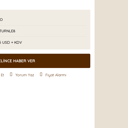
PO
TURNLE8
25 USD + KDV
ELİNCE HABER VER
 Et
Yorum Yaz
Fiyat Alarmı