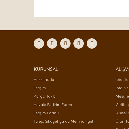
Bu ürünün fiyat bilgisi, resim, ürün açıklamaları
Görüş ve önerileriniz için teşekkür ederiz.
Ürün resmi kalitesiz, bozuk veya görüntülenemiyor
Ürün açıklamasında eksik bilgiler bulunuyor.
Ürün bilgilerinde hatalar bulunuyor.
Ürün fiyatı diğer sitelerden daha pahalı.
Bu ürüne benzer farklı alternatifler olmalı.
KURUMSAL
ALIŞV
Hakkımızda
İptal, İ
İletişim
İptal ve
Kargo Takibi
Mesafel
Havale Bildirim Formu
Gizlilik
İletişim Formu
Kişisel 
Talep, Şikayet ya da Memnuniyet
Ürün T