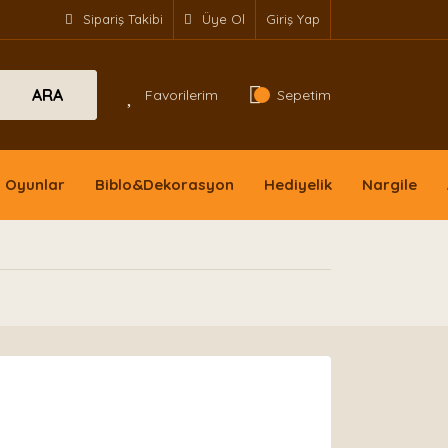
Sipariş Takibi
Üye Ol
Giriş Yap
ARA
Favorilerim
Sepetim
Oyunlar
Biblo&Dekorasyon
Hediyelik
Nargile