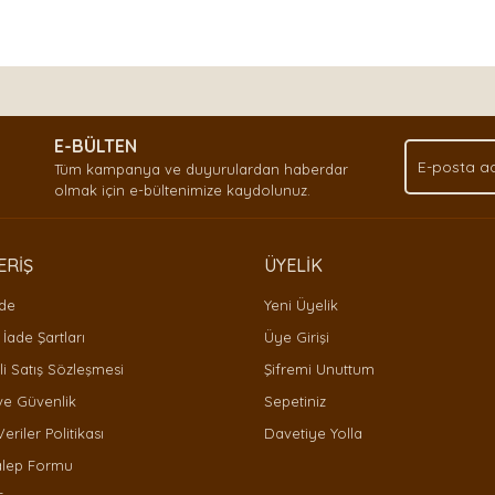
nda ve diğer konularda yetersiz gördüğünüz noktaları öneri formunu kullan
Bu ürüne ilk yorumu siz yapın!
.
E-BÜLTEN
Yorum Yaz
Tüm kampanya ve duyurulardan haberdar
olmak için e-bültenimize kaydolunuz.
ERİŞ
ÜYELİK
ade
Yeni Üyelik
 İade Şartları
Üye Girişi
i Satış Sözleşmesi
Şifremi Unuttum
 ve Güvenlik
Sepetiniz
Gönder
Veriler Politikası
Davetiye Yolla
alep Formu