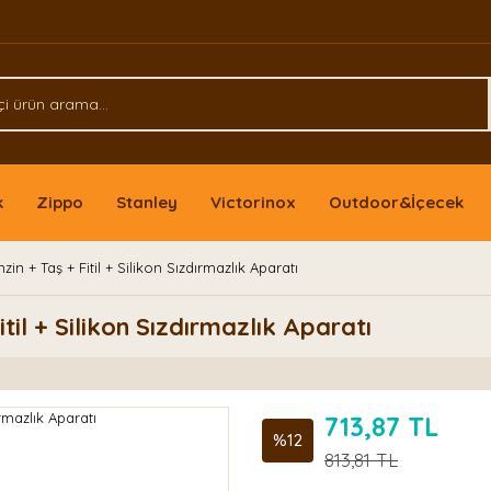
k
Zippo
Stanley
Victorinox
Outdoor&İçecek
 + Taş + Fitil + Silikon Sızdırmazlık Aparatı
il + Silikon Sızdırmazlık Aparatı
713,87 TL
%12
813,81 TL