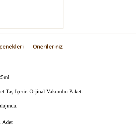
çenekleri
Önerileriniz
25ml
t Taş İçerir.
Orjinal Vakumlıu Paket.
lajında.
1 Adet