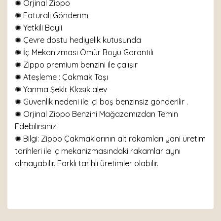
✺ Orjinal Zippo
✺
Faturalı Gönderim
✺ Yetkili Bayii
✺ Çevre dostu hediyelik kutusunda
✺ İç Mekanizması Ömür Boyu Garantili
✺ Zippo premium benzini ile çalışır
✺
Ateşleme : Çakmak Taşı
✺
Yanma Şekli: Klasik alev
✺ Güvenlik nedeni ile içi boş benzinsiz gönderilir .
✺ Orjinal Zippo Benzini Mağazamızdan Temin
Edebilirsiniz.
✺ Bilgi: Zippo Çakmaklarının alt rakamları yani üretim
tarihleri ile iç mekanizmasındaki rakamlar aynı
olmayabilir. Farklı tarihli üretimler olabilir.
Bu ürünün fiyat bilgisi, resim, ürün açıklamalarında ve
diğer konularda yetersiz gördüğünüz noktaları öneri
Bu ürüne ilk yorumu siz yapın!