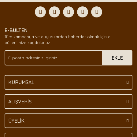
formunu kullanarak tarafımıza iletebilirsiniz.
Görüş ve önerileriniz için teşekkür ederiz.
Yorum Yaz
Ürün resmi kalitesiz, bozuk veya görüntülenemiyor.
E-BÜLTEN
Ürün açıklamasında eksik bilgiler bulunuyor.
Tüm kampanya ve duyurulardan haberdar olmak için e-
Ürün bilgilerinde hatalar bulunuyor.
bültenimize kaydolunuz.
Ürün fiyatı diğer sitelerden daha pahalı.
EKLE
Bu ürüne benzer farklı alternatifler olmalı.
KURUMSAL
Gönder
ALIŞVERİŞ
ÜYELİK