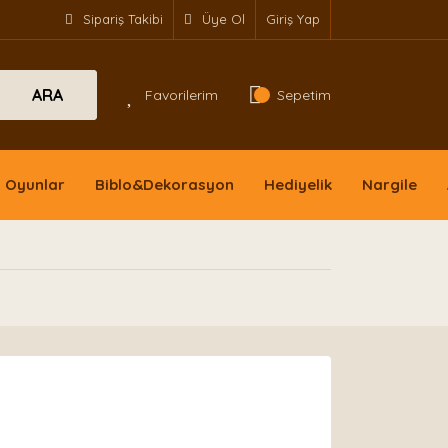
Sipariş Takibi
Üye Ol
Giriş Yap
ARA
Favorilerim
Sepetim
Oyunlar
Biblo&Dekorasyon
Hediyelik
Nargile