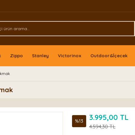
k
Zippo
Stanley
Victorinox
Outdoor&İçecek
akmak
kmak
3.995,00 TL
%13
4.594,30 TL