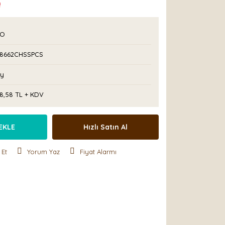
!
PO
48662CHSSPCS
Ay
28,58 TL + KDV
EKLE
Hızlı Satın Al
 Et
Yorum Yaz
Fiyat Alarmı