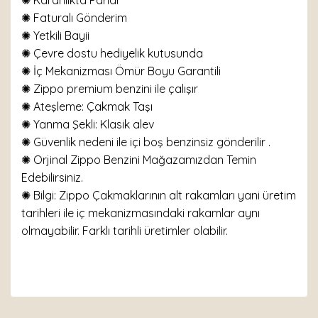
✺ Karanlıkta Parlar
✺
Faturalı Gönderim
✺ Yetkili Bayii
✺ Çevre dostu hediyelik kutusunda
✺ İç Mekanizması Ömür Boyu Garantili
✺ Zippo premium benzini ile çalışır
✺
Ateşleme: Çakmak Taşı
✺
Yanma Şekli: Klasik alev
✺ Güvenlik nedeni ile içi boş benzinsiz gönderilir .
✺ Orjinal Zippo Benzini Mağazamızdan Temin
Edebilirsiniz.
✺ Bilgi: Zippo Çakmaklarının alt rakamları yani üretim
tarihleri ile iç mekanizmasındaki rakamlar aynı
olmayabilir. Farklı tarihli üretimler olabilir.
Bu ürünün fiyat bilgisi, resim, ürün açıklamalarında ve
diğer konularda yetersiz gördüğünüz noktaları öneri
Bu ürüne ilk yorumu siz yapın!