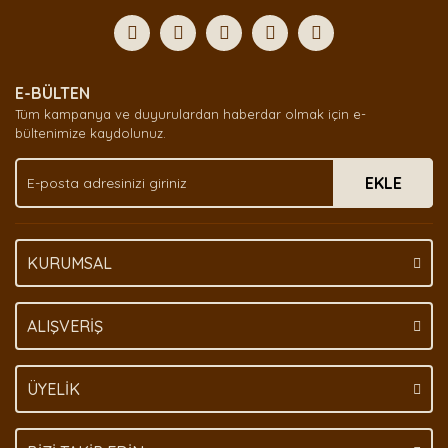
formunu kullanarak tarafımıza iletebilirsiniz.
Görüş ve önerileriniz için teşekkür ederiz.
Yorum Yaz
Ürün resmi kalitesiz, bozuk veya görüntülenemiyor.
E-BÜLTEN
Ürün açıklamasında eksik bilgiler bulunuyor.
Tüm kampanya ve duyurulardan haberdar olmak için e-
Ürün bilgilerinde hatalar bulunuyor.
bültenimize kaydolunuz.
Ürün fiyatı diğer sitelerden daha pahalı.
EKLE
Bu ürüne benzer farklı alternatifler olmalı.
KURUMSAL
Gönder
ALIŞVERİŞ
ÜYELİK