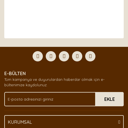
Bu ürünün fiyat bilgisi, resim, ürün açıklamalarında ve
diğer konularda yetersiz gördüğünüz noktaları öneri
Bu ürüne ilk yorumu siz yapın!
formunu kullanarak tarafımıza iletebilirsiniz.
Görüş ve önerileriniz için teşekkür ederiz.
Yorum Yaz
Ürün resmi kalitesiz, bozuk veya görüntülenemiyor.
E-BÜLTEN
Ürün açıklamasında eksik bilgiler bulunuyor.
Tüm kampanya ve duyurulardan haberdar olmak için e-
Ürün bilgilerinde hatalar bulunuyor.
bültenimize kaydolunuz.
Ürün fiyatı diğer sitelerden daha pahalı.
EKLE
Bu ürüne benzer farklı alternatifler olmalı.
KURUMSAL