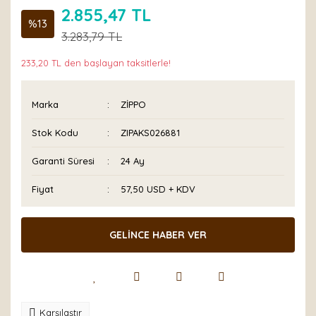
2.855,47 TL
%13
3.283,79 TL
233,20 TL den başlayan taksitlerle!
Marka
ZİPPO
Stok Kodu
ZIPAKS026881
Garanti Süresi
24 Ay
Fiyat
57,50 USD + KDV
GELİNCE HABER VER
Karşılaştır