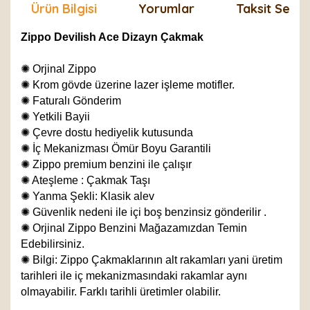
Ürün Bilgisi
Yorumlar
Taksit Seçen
Zippo Devilish Ace Dizayn Çakmak
✺
Orjinal Zippo
✺
Krom gövde üzerine lazer işleme motifler.
✺
Faturalı Gönderim
✺
Yetkili Bayii
✺
Çevre dostu hediyelik kutusunda
✺
İç Mekanizması Ömür Boyu Garantili
✺
Zippo premium benzini ile çalışır
✺
Ateşleme : Çakmak Taşı
✺
Yanma Şekli: Klasik alev
✺
Güvenlik nedeni ile içi boş benzinsiz gönderilir .
✺
Orjinal Zippo Benzini Mağazamızdan Temin
Edebilirsiniz.
✺
Bilgi: Zippo Çakmaklarının alt rakamları yani üretim
tarihleri ile iç mekanizmasındaki rakamlar aynı
olmayabilir. Farklı tarihli üretimler olabilir.