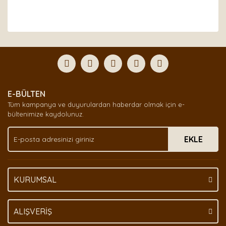
Bu ürünün fiyat bilgisi, resim, ürün açıklamalarında ve
diğer konularda yetersiz gördüğünüz noktaları öneri
Bu ürüne ilk yorumu siz yapın!
formunu kullanarak tarafımıza iletebilirsiniz.
Görüş ve önerileriniz için teşekkür ederiz.
Yorum Yaz
Ürün resmi kalitesiz, bozuk veya görüntülenemiyor.
E-BÜLTEN
Ürün açıklamasında eksik bilgiler bulunuyor.
Tüm kampanya ve duyurulardan haberdar olmak için e-
Ürün bilgilerinde hatalar bulunuyor.
bültenimize kaydolunuz.
Ürün fiyatı diğer sitelerden daha pahalı.
EKLE
Bu ürüne benzer farklı alternatifler olmalı.
KURUMSAL
Gönder
ALIŞVERİŞ