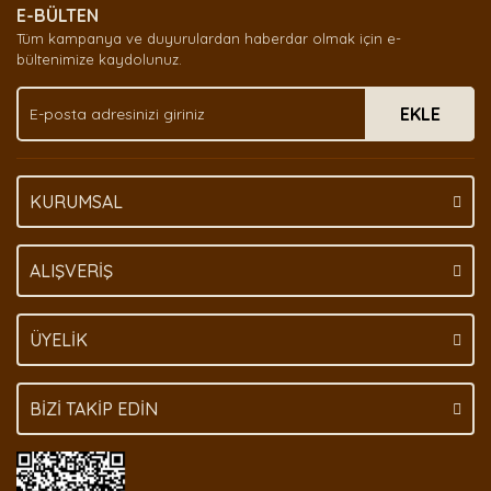
E-BÜLTEN
Ürün açıklamasında eksik bilgiler bulunuyor.
Tüm kampanya ve duyurulardan haberdar olmak için e-
Ürün bilgilerinde hatalar bulunuyor.
bültenimize kaydolunuz.
Ürün fiyatı diğer sitelerden daha pahalı.
EKLE
Bu ürüne benzer farklı alternatifler olmalı.
KURUMSAL
Gönder
ALIŞVERİŞ
ÜYELİK
BİZİ TAKİP EDİN