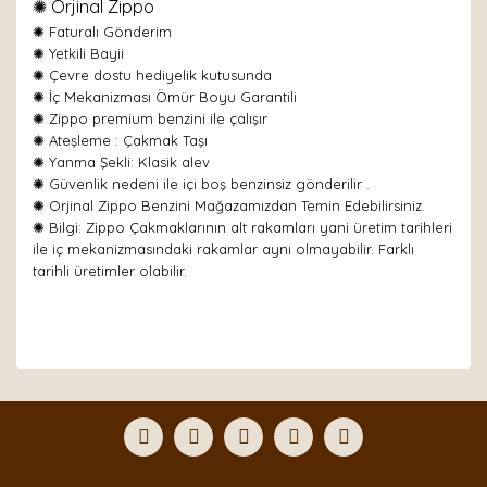
✺ Orjinal Zippo
✺
Faturalı Gönderim
✺ Yetkili Bayii
✺ Çevre dostu hediyelik kutusunda
✺ İç Mekanizması Ömür Boyu Garantili
✺ Zippo premium benzini ile çalışır
✺
Ateşleme : Çakmak Taşı
✺
Yanma Şekli: Klasik alev
✺ Güvenlik nedeni ile içi boş benzinsiz gönderilir .
✺ Orjinal Zippo Benzini Mağazamızdan Temin Edebilirsiniz.
✺ Bilgi: Zippo Çakmaklarının alt rakamları yani üretim tarihleri
ile iç mekanizmasındaki rakamlar aynı olmayabilir. Farklı
tarihli üretimler olabilir.
Bu ürünün fiyat bilgisi, resim, ürün açıklamalarında ve
diğer konularda yetersiz gördüğünüz noktaları öneri
Bu ürüne ilk yorumu siz yapın!
formunu kullanarak tarafımıza iletebilirsiniz.
Görüş ve önerileriniz için teşekkür ederiz.
Yorum Yaz
Ürün resmi kalitesiz, bozuk veya görüntülenemiyor.