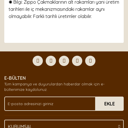
✺ Bilgi: Zippo Çakmaklarının alt rakamları yani üretim
tarihleri ile iç mekanizmasındaki rakamlar aynı
olmayabilir. Farklı tarihli üretimler olabilir.
Bu ürünün fiyat bilgisi, resim, ürün açıklamalarında ve
diğer konularda yetersiz gördüğünüz noktaları öneri
Bu ürüne ilk yorumu siz yapın!
formunu kullanarak tarafımıza iletebilirsiniz.
Görüş ve önerileriniz için teşekkür ederiz.
Yorum Yaz
Ürün resmi kalitesiz, bozuk veya görüntülenemiyor.
E-BÜLTEN
Ürün açıklamasında eksik bilgiler bulunuyor.
Tüm kampanya ve duyurulardan haberdar olmak için e-
Ürün bilgilerinde hatalar bulunuyor.
bültenimize kaydolunuz.
Ürün fiyatı diğer sitelerden daha pahalı.
EKLE
Bu ürüne benzer farklı alternatifler olmalı.
KURUMSAL