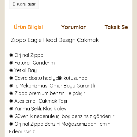
Karşılaştır
Ürün Bilgisi
Yorumlar
Taksit Seçen
Zippo Eagle Head Design Çakmak
✺ Orjinal Zippo
✺
Faturalı Gönderim
✺ Yetkili Bayii
✺ Çevre dostu hediyelik kutusunda
✺ İç Mekanizması Ömür Boyu Garantili
✺ Zippo premium benzini ile çalışır
✺
Ateşleme : Çakmak Taşı
✺
Yanma Şekli: Klasik alev
✺ Güvenlik nedeni ile içi boş benzinsiz gönderilir .
✺ Orjinal Zippo Benzini Mağazamızdan Temin
Edebilirsiniz.