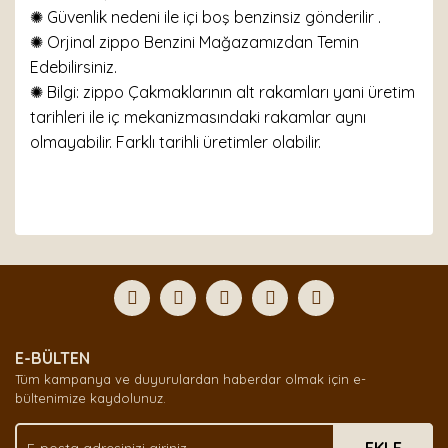
✺ Güvenlik nedeni ile içi boş benzinsiz gönderilir .
✺ Orjinal zippo Benzini Mağazamızdan Temin
Edebilirsiniz.
✺ Bilgi: zippo Çakmaklarının alt rakamları yani üretim
tarihleri ile iç mekanizmasındaki rakamlar aynı
olmayabilir. Farklı tarihli üretimler olabilir.
Bu ürünün fiyat bilgisi, resim, ürün açıklamalarında ve
diğer konularda yetersiz gördüğünüz noktaları öneri
Bu ürüne ilk yorumu siz yapın!
formunu kullanarak tarafımıza iletebilirsiniz.
Görüş ve önerileriniz için teşekkür ederiz.
Yorum Yaz
Ürün resmi kalitesiz, bozuk veya görüntülenemiyor.
E-BÜLTEN
Ürün açıklamasında eksik bilgiler bulunuyor.
Tüm kampanya ve duyurulardan haberdar olmak için e-
Ürün bilgilerinde hatalar bulunuyor.
bültenimize kaydolunuz.
Ürün fiyatı diğer sitelerden daha pahalı.
Bu ürüne benzer farklı alternatifler olmalı.