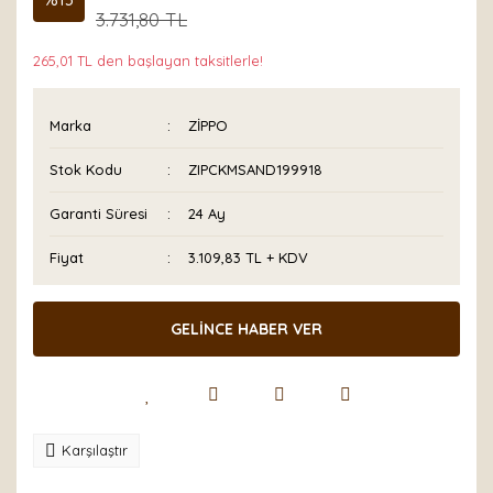
3.731,80 TL
265,01 TL den başlayan taksitlerle!
Marka
ZİPPO
Stok Kodu
ZIPCKMSAND199918
Garanti Süresi
24 Ay
Fiyat
3.109,83 TL + KDV
GELİNCE HABER VER
Karşılaştır