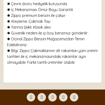
✺ Çevre dostu hediyelik kutusunda
✺ İç Mekanizması Ömür Boyu Garantili
✺ Zippo premium benzini ile çalışır
✺
Ateşleme: Çakmak Taşı
✺
Yanma Şekli: Klasik alev
✺ Güvenlik nedeni ile içi boş benzinsiz gönderilir .
✺ Orjinal Zippo Benzini Mağazamızdan Temin
Edebilirsiniz.
✺ Bilgi: Zippo Çakmaklarının alt rakamları yani üretim
tarihleri ile iç mekanizmasındaki rakamlar aynı
olmayabilir. Farklı tarihli üretimler olabilir.
Bu ürünün fiyat bilgisi, resim, ürün açıklamalarında ve
diğer konularda yetersiz gördüğünüz noktaları öneri
Bu ürüne ilk yorumu siz yapın!
formunu kullanarak tarafımıza iletebilirsiniz.
Görüş ve önerileriniz için teşekkür ederiz.
Yorum Yaz