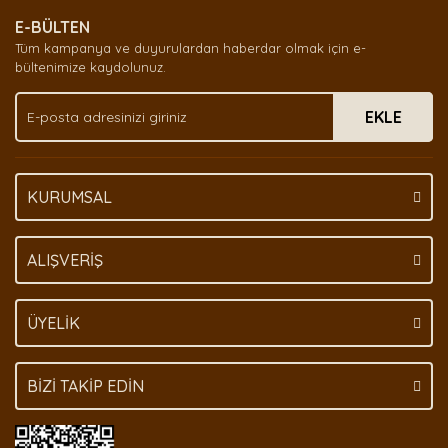
Ürün resmi kalitesiz, bozuk veya görüntülenemiyor.
E-BÜLTEN
Ürün açıklamasında eksik bilgiler bulunuyor.
Tüm kampanya ve duyurulardan haberdar olmak için e-
Ürün bilgilerinde hatalar bulunuyor.
bültenimize kaydolunuz.
Ürün fiyatı diğer sitelerden daha pahalı.
EKLE
Bu ürüne benzer farklı alternatifler olmalı.
KURUMSAL
Gönder
ALIŞVERİŞ
ÜYELİK
BİZİ TAKİP EDİN