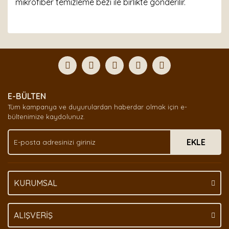
mikrofiber temizleme bezi ile birlikte gönderilir.
Bu ürünün fiyat bilgisi, resim, ürün açıklamalarında ve
diğer konularda yetersiz gördüğünüz noktaları öneri
Bu ürüne ilk yorumu siz yapın!
formunu kullanarak tarafımıza iletebilirsiniz.
Görüş ve önerileriniz için teşekkür ederiz.
Yorum Yaz
Ürün resmi kalitesiz, bozuk veya görüntülenemiyor.
E-BÜLTEN
Ürün açıklamasında eksik bilgiler bulunuyor.
Tüm kampanya ve duyurulardan haberdar olmak için e-
Ürün bilgilerinde hatalar bulunuyor.
bültenimize kaydolunuz.
Ürün fiyatı diğer sitelerden daha pahalı.
EKLE
Bu ürüne benzer farklı alternatifler olmalı.
KURUMSAL
Gönder
ALIŞVERİŞ