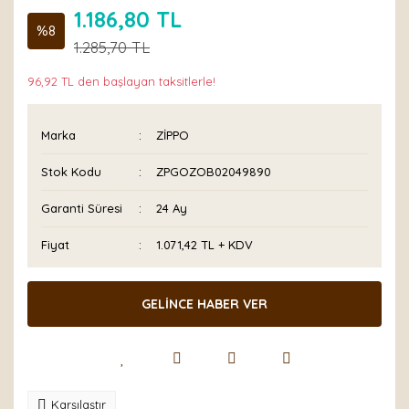
1.186,80 TL
%8
1.285,70 TL
96,92 TL den başlayan taksitlerle!
Marka
ZİPPO
Stok Kodu
ZPGOZOB02049890
Garanti Süresi
24 Ay
Fiyat
1.071,42 TL + KDV
GELİNCE HABER VER
Karşılaştır