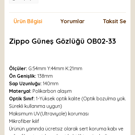
Ürün Bilgisi
Yorumlar
Taksit Seçen
Zippo Güneş Gözlüğü OB02-33
Ölçüler:
G:54mm Y:44mm K:21mm
Ön Genişlik:
138mm
Sap Uzunluğu:
140mm
Materyal:
Polikarbon alaşım
Optik Sınıf:
1-Yüksek optik kalite (Optik bozulma yok.
Sürekli kullanıma uygun)
Maksimum UV(Ultraviyole) koruması
Mikrofiber kılıf
Ürünün yanında ücretsiz olarak sert koruma kabı ve