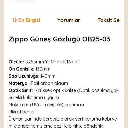
Ürün Bilgisi
Yorumlar
Taksit Seçen
Zippo Güneş Gözlüğü OB25-03
Ölçüler:
G:55mm Y:40mm K:16mm
Ön Genişlik:
130mm
Sap Uzunluğu:
140mm
Materyal:
Polikarbon alaşım
Optik Sınıf:
1-Yüksek optik kalite (Optik bozulma yok.
Sürekli kullanıma uygun)
Maksimum UV(Ultraviyole) koruması
Mikrofiber kılıf
Ürünün yanında ücretsiz olarak sert koruma kabı ve
mikrofiber temizleme bezi ile birlikte gönderilir.