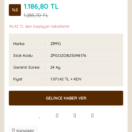
1.186,80 TL
%8
1.285,70 TL
96,92 TL den başlayan taksitlerle!
Marka
ZİPPO
Stok Kodu
ZPGOZOB25048176
Garanti Süresi
24 Ay
Fiyat
1.071,42 TL + KDV
GELİNCE HABER VER
Karşılaştır