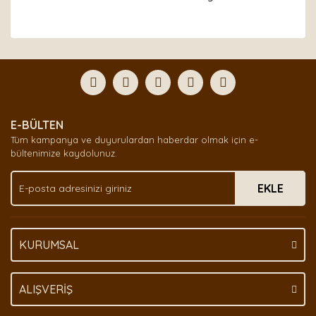
Bu ürünün fiyat bilgisi, resim, ürün açıklamalarında ve
diğer konularda yetersiz gördüğünüz noktaları öneri
Bu ürüne ilk yorumu siz yapın!
formunu kullanarak tarafımıza iletebilirsiniz.
Görüş ve önerileriniz için teşekkür ederiz.
Yorum Yaz
Ürün resmi kalitesiz, bozuk veya görüntülenemiyor.
E-BÜLTEN
Ürün açıklamasında eksik bilgiler bulunuyor.
Tüm kampanya ve duyurulardan haberdar olmak için e-
Ürün bilgilerinde hatalar bulunuyor.
bültenimize kaydolunuz.
Ürün fiyatı diğer sitelerden daha pahalı.
EKLE
Bu ürüne benzer farklı alternatifler olmalı.
KURUMSAL
Gönder
ALIŞVERİŞ